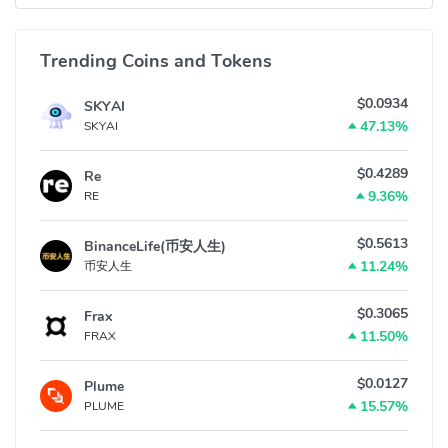
Trending Coins and Tokens
$0.0934
SKYAI
47.13%
SKYAI
$0.4289
Re
9.36%
RE
$0.5613
BinanceLife(币安人生)
11.24%
币安人生
$0.3065
Frax
11.50%
FRAX
$0.0127
Plume
15.57%
PLUME