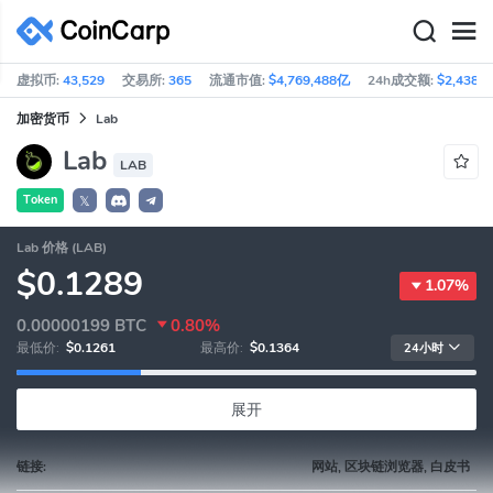
虚拟币:
43,529
交易所:
365
流通市值:
$4,769,488亿
24h成交额:
$2,438亿
加密货币
Lab
Lab
LAB
Token
𝕏
Lab 价格 (LAB)
$0.1289
1.07%
0.00000199
BTC
0.80%
最低价:
$0.1261
最高价:
$0.1364
24小时
展开
链接:
网站, 区块链浏览器, 白皮书