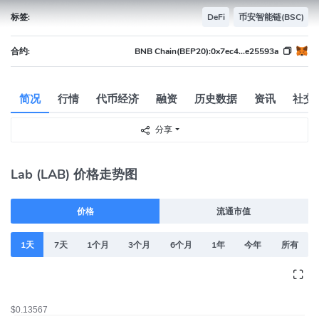
标签:
DeFi
币安智能链(BSC)
合约:
BNB Chain(BEP20):
0x7ec4...e25593a
简况
行情
代币经济
融资
历史数据
资讯
社交
分享
Lab (LAB) 价格走势图
价格
流通市值
1天
7天
1个月
3个月
6个月
1年
今年
所有