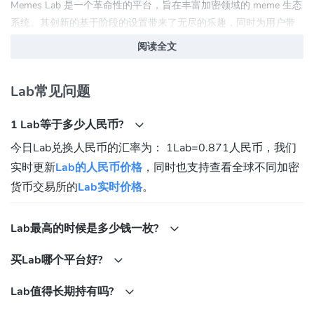
Memes Lab 是一个革命性的平台，旨在丰富加密领域的 meme 生态
系统。其创新的基于阶段的设置带来了无尽的乐趣，同时为用户带
来了真正的价值。该项目提出，当前的市场问题之一是：虽然
阅读全文
meme 生态系统正在蓬勃发展，但它缺乏一个合适的平台来吸纳
Telegram 用户尚未开发的资源，而 Telegram 用户已经达到近 10 亿
Lab常见问题
人。此外，用户渴望一个低门槛的平台，以简化 memecoin 的创建
和分发。
1 Lab等于多少人民币?
Memes Lab 如何运作？
今日Lab兑换人民币的汇率为： 1Lab=0.871人民币，我们
Memes Lab 提出了三个实现层：游戏层，"用户来这里是为了娱乐，
实时更新
Lab的人民币价格
，同时也支持查看全球不同加密
留在市场上"，基础设施，用户可以在这里启动任何代币并空投；注
货币交易所的
Lab实时价格
。
意力商人，用于涉及所有形式的知识内容、Telegram 相关资产和
RWAS 的交易。
Lab最高的时候是多少钱一枚?
Lab (LAB) 社交联系方式
买Lab哪个平台好?
Twitter:
https://x.com/memeslabxyz
Discord:
https://discord.gg/memeslab
Lab值得长期持有吗?
Telegram:
https://t.me/memeslabxyz