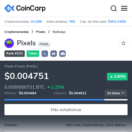
Criptomonedas:
43,568
Intercambios:
365
Cap. de Mercado:
$461,545B
Criptomonedas
Pixels
Noticias
Pixels
PIXEL
Rank #533
Token
𝕏
Pixels Precio (PIXEL)
$0.004751
1.60%
0.0000000731
BTC
1.25%
Mínimo:
$0.004484
Máximo:
$0.004812
24 horas
Más estadísticas
Enlaces:
Sitio web, Exploradores, Libro Blanco