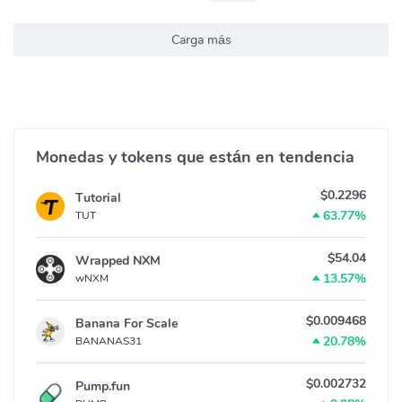
Carga más
Monedas y tokens que están en tendencia
$0.2296
Tutorial
63.77%
TUT
$54.04
Wrapped NXM
13.57%
wNXM
$0.009468
Banana For Scale
20.78%
BANANAS31
$0.002732
Pump.fun