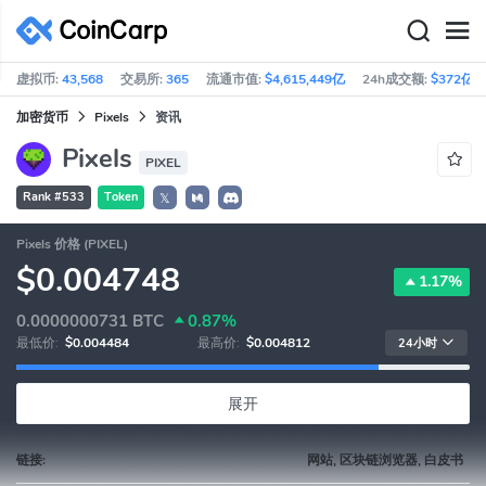
虚拟币:
43,568
交易所:
365
流通市值:
$4,615,449亿
24h成交额:
$372亿
加密货币
Pixels
资讯
Pixels
PIXEL
Rank #533
Token
𝕏
Pixels 价格 (PIXEL)
$0.004748
1.17%
0.0000000731
BTC
0.87%
最低价:
$0.004484
最高价:
$0.004812
24小时
展开
链接:
网站, 区块链浏览器, 白皮书