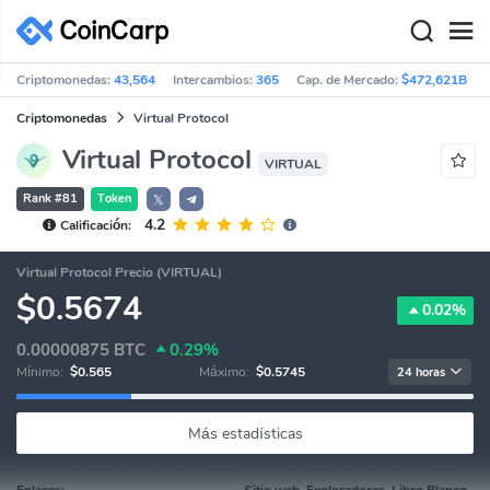
Criptomonedas:
43,564
Intercambios:
365
Cap. de Mercado:
$472,621B
Criptomonedas
Virtual Protocol
Virtual Protocol
VIRTUAL
Rank #81
Token
𝕏
4.2
Calificación:
Virtual Protocol Precio (VIRTUAL)
$0.5674
0.02%
0.00000875
BTC
0.29%
Mínimo:
$0.565
Máximo:
$0.5745
24 horas
Más estadísticas
Enlaces:
Sitio web, Exploradores, Libro Blanco