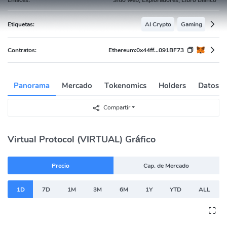
Etiquetas:
AI Crypto
Gaming
Contratos:
Ethereum:
0x44ff...091BF73
Panorama
Mercado
Tokenomics
Holders
Datos A
Compartir
Virtual Protocol (VIRTUAL) Gráfico
Precio
Cap. de Mercado
1D
7D
1M
3M
6M
1Y
YTD
ALL