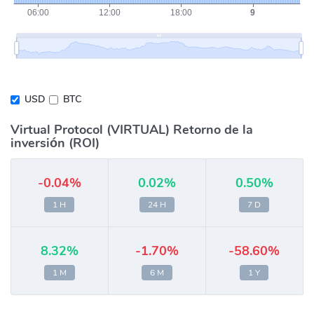
USD
BTC
Virtual Protocol (VIRTUAL) Retorno de la
inversión (ROI)
-0.04%
0.02%
0.50%
1 H
24 H
7 D
8.32%
-1.70%
-58.60%
1 M
6 M
1 Y