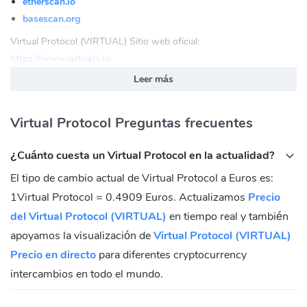
etherscan.io
basescan.org
Virtual Protocol (VIRTUAL) Sitio web oficial:
https://www.virtuals.io
Leer más
Virtual Protocol (VIRTUAL) Comunidad
Twitter:
https://twitter.com/virtuals_io
Virtual Protocol Preguntas frecuentes
Telegram:
https://t.me/virtualprotocol
Virtual Protocol (VIRTUAL) Contratos
¿Cuánto cuesta un Virtual Protocol en la actualidad?
El tipo de cambio actual de Virtual Protocol a Euros es:
Ethereum:
1Virtual Protocol = 0.4909 Euros. Actualizamos
Precio
0x44ff8620b8cA30902395A7bD3F2407e1A091BF73
Base:
0x0b3e328455c4059eeb9e3f84b5543f74e24e7e1b
del Virtual Protocol (VIRTUAL)
en tiempo real y también
apoyamos la visualización de
Virtual Protocol (VIRTUAL)
Precio en directo
para diferentes cryptocurrency
intercambios en todo el mundo.