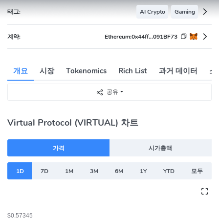
태그:
AI Crypto
Gaming
계약:
Ethereum:
0x44ff...091BF73
개요
시장
Tokenomics
Rich List
과거 데이터
소
공유
Virtual Protocol (VIRTUAL) 차트
가격
시가총액
1D
7D
1M
3M
6M
1Y
YTD
모두