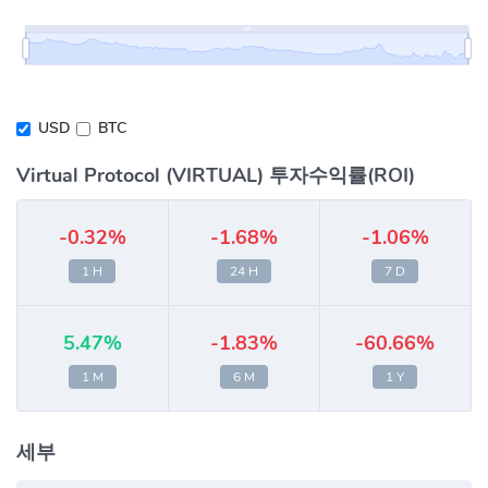
USD
BTC
Virtual Protocol (VIRTUAL) 투자수익률(ROI)
-0.32%
-1.68%
-1.06%
1 H
24 H
7 D
5.47%
-1.83%
-60.66%
1 M
6 M
1 Y
세부