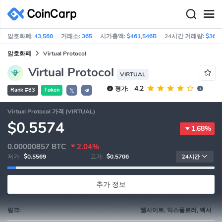
암호화폐:
43,568
거래소:
365
시가총액:
$461,546B
24시간 거래량:
$36.6
암호화폐
Virtual Protocol
Virtual Protocol
VIRTUAL
4.2
평가:
Rank #83
Token
𝕏
Virtual Protocol 가격 (VIRTUAL)
$0.5574
1.68%
0.00000857
BTC
2.04%
저가:
$0.5569
고가:
$0.5706
24시간
추가 정보
링크:
웹사이트, 익스플로러, 백서