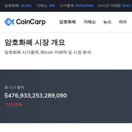
암호화폐:
43,531
거래소:
365
시가총액:
$476,933B
24시간 거래량:
$241
암호화폐
거래소
뉴스
IDO
암호화폐 시장 개요
암호화폐 시가총액, Bitcoin 지배력 및 시장 분석.
총 시가 총액
$476,933,253,289,090
0.01%