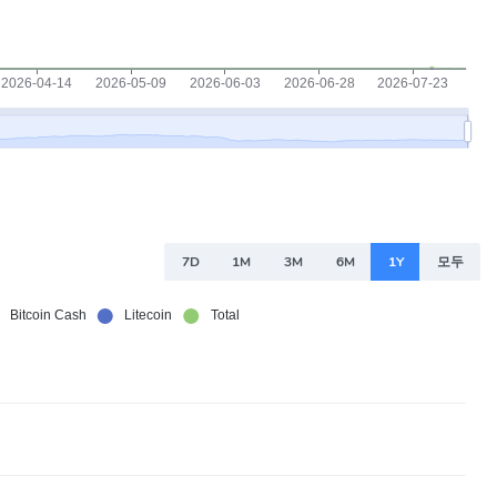
7D
1M
3M
6M
1Y
모두