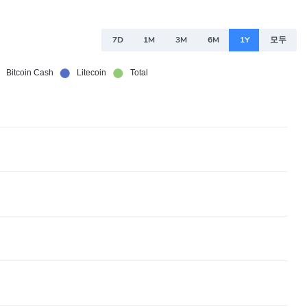
7D
1M
3M
6M
1Y
모두