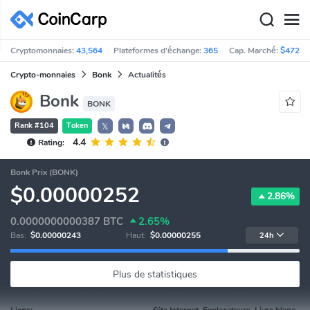
Cryptomonnaies:
43,564
Plateformes d'échange:
365
Cap. Marché:
$472,4
Crypto-monnaies
Bonk
Actualités
Bonk
BONK
Rank #104
Token
𝕏
4.4
Rating:
Bonk Prix (BONK)
$0.00000252
2.86%
0.0000000000387
BTC
2.65%
Bas:
$0.00000243
Haut:
$0.00000255
24h
Plus de statistiques
Liens:
Site Internet, Explorateurs, Livre blanc