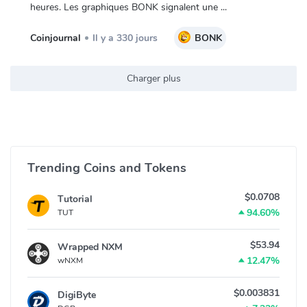
heures. Les graphiques BONK signalent une ...
Coinjournal
Il y a 330 jours
BONK
Charger plus
Trending Coins and Tokens
$0.0708
Tutorial
94.60%
TUT
$53.94
Wrapped NXM
12.47%
wNXM
$0.003831
DigiByte