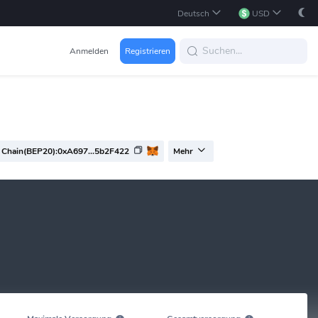
Deutsch
USD
Anmelden
Registrieren
Chain(BEP20):0xA697...5b2F422
Mehr