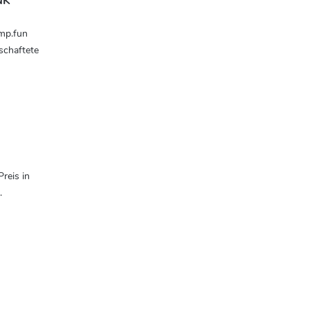
NK
mp.fun
schaftete
reis in
.