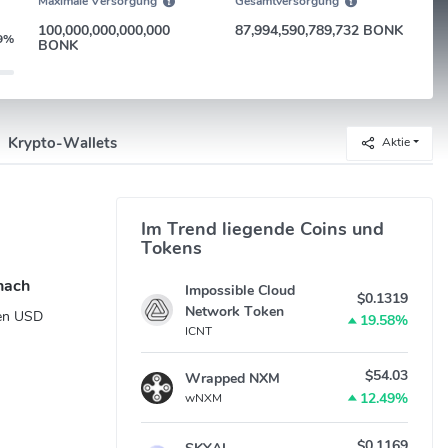
Maximale Versorgung
Gesamtversorgung
100,000,000,000,000
87,994,590,789,732 BONK
9%
BONK
Krypto-Wallets
Aktie
Im Trend liegende Coins und
Tokens
nach
Impossible Cloud
$0.1319
Network Token
nen USD
19.58%
ICNT
$54.03
Wrapped NXM
12.49%
wNXM
$0.1169