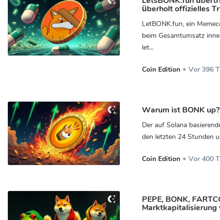
LetsBONK.fun übertr
überholt offizielles
LetBONK.fun, ein Memeco
beim Gesamtumsatz innerh
let...
Coin Edition
Vor 396 
Warum ist BONK up? E
Der auf Solana basierend
den letzten 24 Stunden um 
Coin Edition
Vor 400 
PEPE, BONK, FARTCOIN
Marktkapitalisierung