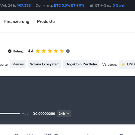
Vol. 24 h:
$67.33B
Dominanz:
BTC 0.3% ETH 0%
ETH-Gas:
0 Gwei
Finanzierung
Produkte
4.4
Rating:
Memes
Solana Ecosystem
DogeCoin Portfolio
BNB 
worte:
Verträge:
Hoch:
$0.00000289
24h