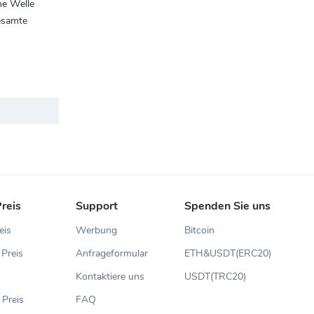
ne Welle
esamte
reis
Support
Spenden Sie uns
eis
Werbung
Bitcoin
Preis
Anfrageformular
ETH&USDT(ERC20)
s
Kontaktiere uns
USDT(TRC20)
 Preis
FAQ