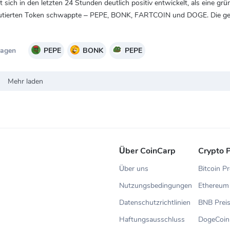
ich in den letzten 24 Stunden deutlich positiv entwickelt, als eine grü
skutierten Token schwappte – PEPE, BONK, FARTCOIN und DOGE. Die g
Tagen
PEPE
BONK
PEPE
Mehr laden
Über CoinCarp
Crypto P
Über uns
Bitcoin Pr
Nutzungsbedingungen
Ethereum 
Datenschutzrichtlinien
BNB Prei
Haftungsausschluss
DogeCoin