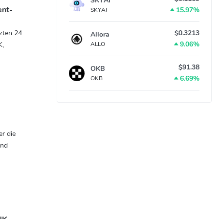
SKYAI
ent-
15.97%
SKYAI
zten 24
$0.3213
Allora
9.06%
K,
ALLO
$91.38
OKB
6.69%
OKB
r die
und