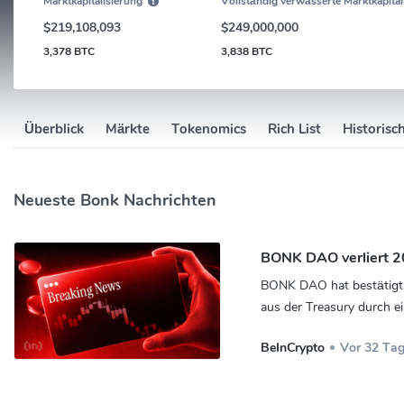
Marktkapitalisierung
Vollständig verwässerte Marktkapital
$219,108,093
$249,000,000
3,378 BTC
3,838 BTC
Überblick
Märkte
Tokenomics
Rich List
Historisc
Neueste Bonk Nachrichten
BONK DAO verliert 20
BONK DAO hat bestätigt,
aus der Treasury durch 
BeInCrypto
Vor 32 Ta