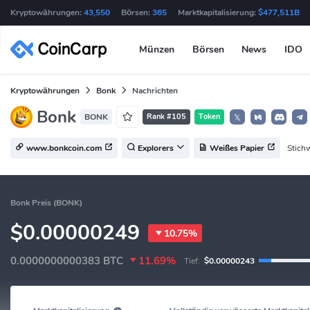
Kryptowährungen:
43,550
Börsen:
365
Marktkapitalisierung:
$477,511B
Münzen
Börsen
News
IDO
Kryptowährungen
Bonk
Nachrichten
Bonk
BONK
Rank #105
Token
𝕏
Stich
www.bonkcoin.com
Explorers
Weißes Papier
Bonk Preis (BONK)
$0.00000249
10.75%
0.0000000000383
BTC
11.69%
Tief:
$0.00000243