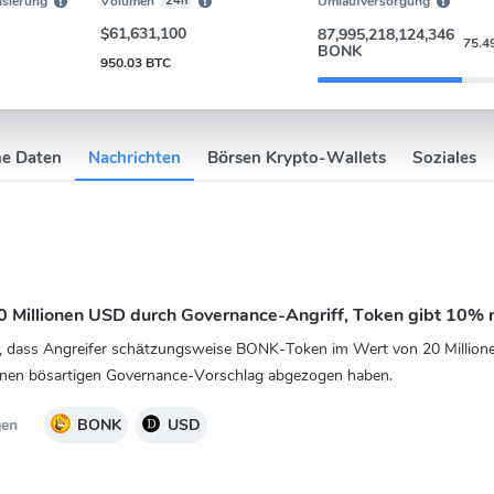
isierung
Volumen
24h
Umlaufversorgung
$61,631,100
87,995,218,124,346
75.4
BONK
950.03 BTC
he Daten
Nachrichten
Börsen Krypto-Wallets
Soziales
 Millionen USD durch Governance-Angriff, Token gibt 10% 
 dass Angreifer schätzungsweise BONK-Token im Wert von 20 Millio
einen bösartigen Governance-Vorschlag abgezogen haben.
gen
BONK
USD