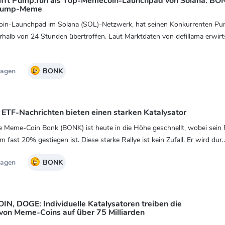
ifft Pump.fun als Top-Memecoin-Launchpad von Solana: BO
 Trump-Meme
in-Launchpad im Solana (SOL)-Netzwerk, hat seinen Konkurrenten Pu
alb von 24 Stunden übertroffen. Laut Marktdaten von defillama erwirt
Tagen
BONK
TF-Nachrichten bieten einen starken Katalysator
e Meme-Coin Bonk (BONK) ist heute in die Höhe geschnellt, wobei sein P
fast 20% gestiegen ist. Diese starke Rallye ist kein Zufall. Er wird dur..
Tagen
BONK
, DOGE: Individuelle Katalysatoren treiben die
 von Meme-Coins auf über 75 Milliarden