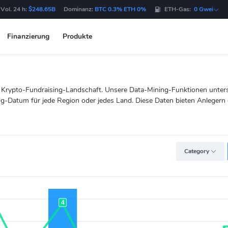
Vol. 24 h:
$248.65B
Dominanz:
BTC 0.3% ETH 0%
ETH-Gas:
0 Gwei
Finanzierung
Produkte
de Krypto-Fundraising-Landschaft. Unsere Data-Mining-Funktionen unte
Datum für jede Region oder jedes Land. Diese Daten bieten Anlegern e
Category
4