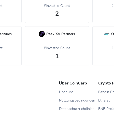
nt
#Invested Count
#
2
entures
Peak XV Partners
O
nt
#Invested Count
#
1
Über CoinCarp
Crypto P
Über uns
Bitcoin Pr
Nutzungsbedingungen
Ethereum 
Datenschutzrichtlinien
BNB Prei