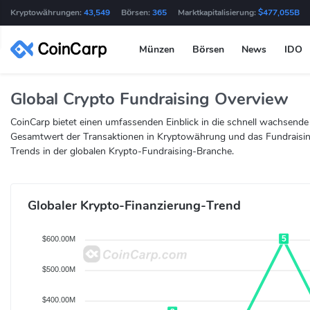
Kryptowährungen:
43,549
Börsen:
365
Marktkapitalisierung:
$477,055B
Münzen
Börsen
News
IDO
Global Crypto Fundraising Overview
CoinCarp bietet einen umfassenden Einblick in die schnell wachsen
Gesamtwert der Transaktionen in Kryptowährung und das Fundraising-
Trends in der globalen Krypto-Fundraising-Branche.
Globaler Krypto-Finanzierung-Trend
5
$600.00M
$500.00M
$400.00M