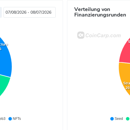
Verteilung von
Finanzierungsrunden
S
cture
%
Stra
20
eb3
NFTs
Seed