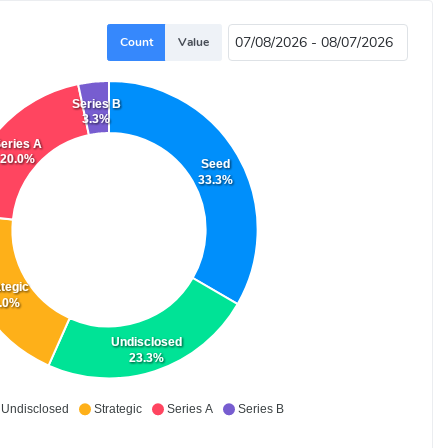
Count
Value
Series B
3.3%
eries A
20.0%
Seed
33.3%
tegic
.0%
Undisclosed
23.3%
Undisclosed
Strategic
Series A
Series B