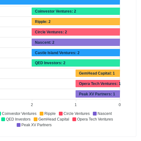
Coinvestor Ventures: 2
Ripple: 2
Circle Ventures: 2
Nascent: 2
Castle Island Ventures: 2
QED Investors: 2
GemHead Capital: 1
Opera Tech Ventures: 1
Peak XV Partners: 1
2
1
0
Coinvestor Ventures
Ripple
Circle Ventures
Nascent
QED Investors
GemHead Capital
Opera Tech Ventures
Peak XV Partners