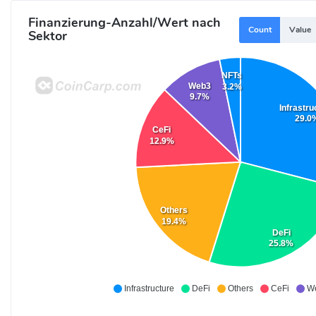
Finanzierung-Anzahl/Wert nach
Count
Value
Sektor
NFTs
Web3
3.2%
9.7%
Infrastru
29.0
CeFi
12.9%
Others
19.4%
DeFi
25.8%
Infrastructure
DeFi
Others
CeFi
W