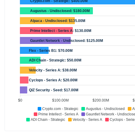
Crypto.com - Strategic: $400.00M
Augustus - Undisclosed: $180.00M
Alpaca - Undisclosed: $135.00M
Prime Intellect - Series A: $130.00M
Gauntlet Network - Undisclosed: $125.00M
Flex - Series B1: $70.00M
ADI Chain - Strategic: $50.00M
Velocity - Series A: $38.00M
Cyclops - Series A: $20.00M
QIZ Security - Seed: $17.00M
$0
$100.00M
$200.00M
$
Crypto.com - Strategic
Augustus - Undisclosed
A
Prime Intellect - Series A
Gauntlet Network - Undisclos
ADI Chain - Strategic
Velocity - Series A
Cyclops - Serie