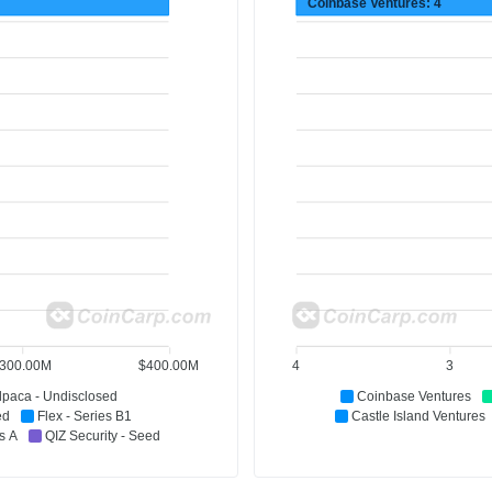
Coinbase Ventures: 4
300.00M
$400.00M
4
3
lpaca - Undisclosed
Coinbase Ventures
ed
Flex - Series B1
Castle Island Ventures
s A
QIZ Security - Seed