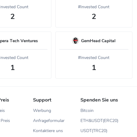
Invested Count
#Invested Count
2
2
pera Tech Ventures
GemHead Capital
Invested Count
#Invested Count
1
1
reis
Support
Spenden Sie uns
eis
Werbung
Bitcoin
Preis
Anfrageformular
ETH&USDT(ERC20)
s
Kontaktiere uns
USDT(TRC20)