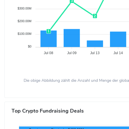
3
$300.00M
2
$200.00M
1
$100.00M
$0
Jul 08
Jul 09
Jul 13
Jul 14
Die obige Abbildung zählt die Anzahl und Menge der global
Top Crypto Fundraising Deals