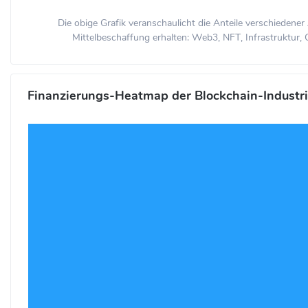
Die obige Grafik veranschaulicht die Anteile verschiedener
Mittelbeschaffung erhalten: Web3, NFT, Infrastruktur, C
Finanzierungs-Heatmap der Blockchain-Industr