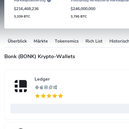
Marktkapitalisierung
Vollständig verwässerte Marktkapital
$216,468,236
$246,000,000
3,339 BTC
3,795 BTC
Überblick
Märkte
Tokenomics
Rich List
Historisc
Bonk (BONK) Krypto-Wallets
Ledger