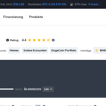
Vol. 24 h:
$36.12B
Dominanz:
BTC 0.3% ETH 0%
ETH-Gas:
0 Gwei
Finanzierung
Produkte
4.4
Rating:
Memes
Solana Ecosystem
DogeCoin Portfolio
BNB 
worte:
Verträge:
Hoch:
$0.00000255
24h