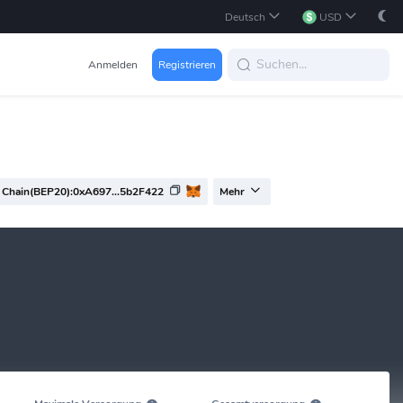
Deutsch
USD
Anmelden
Registrieren
Chain(BEP20):0xA697...5b2F422
Mehr