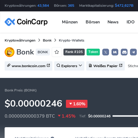
Kryptowährungen:
43,564
Börsen:
365
Marktkapitalisierung:
$472,627B
Münzen
Börsen
News
IDO
Kryptowährungen
Bonk
Krypto-Wallets
Bonk
BONK
Rank #105
Token
𝕏
Stich
www.bonkcoin.com
Explorers
Weißes Papier
Bonk Preis (BONK)
$0.00000246
1.60%
0.0000000000379
BTC
1.45%
Tief:
$0.00000246