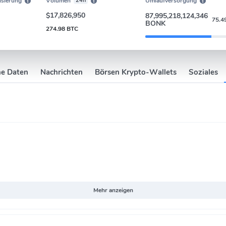
isierung
Volumen
24h
Umlaufversorgung
$17,826,950
87,995,218,124,346
75.4
BONK
274.98 BTC
he Daten
Nachrichten
Börsen Krypto-Wallets
Soziales
Mehr anzeigen