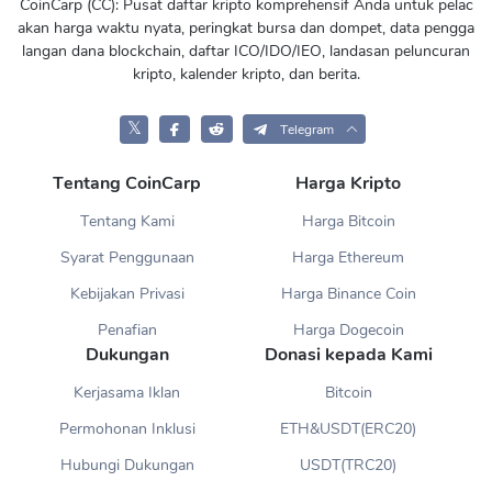
CoinCarp (CC): Pusat daftar kripto komprehensif Anda untuk pelac
akan harga waktu nyata, peringkat bursa dan dompet, data pengga
langan dana blockchain, daftar ICO/IDO/IEO, landasan peluncuran
kripto, kalender kripto, dan berita.
𝕏
Telegram
Tentang CoinCarp
Harga Kripto
Tentang Kami
Harga Bitcoin
Syarat Penggunaan
Harga Ethereum
Kebijakan Privasi
Harga Binance Coin
Penafian
Harga Dogecoin
Dukungan
Donasi kepada Kami
Kerjasama Iklan
Bitcoin
Permohonan Inklusi
ETH&USDT(ERC20)
Hubungi Dukungan
USDT(TRC20)