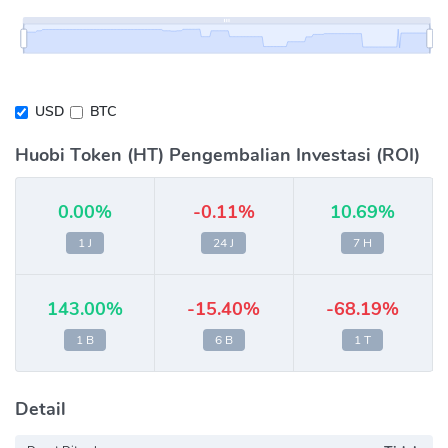
USD
BTC
Huobi Token (HT) Pengembalian Investasi (ROI)
0.00%
-0.11%
10.69%
1 J
24 J
7 H
143.00%
-15.40%
-68.19%
1 B
6 B
1 T
Detail