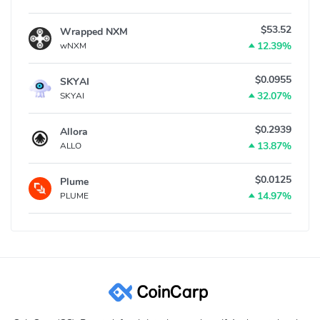
$53.52
Wrapped NXM
12.39%
wNXM
$0.0955
SKYAI
32.07%
SKYAI
$0.2939
Allora
13.87%
ALLO
$0.0125
Plume
14.97%
PLUME