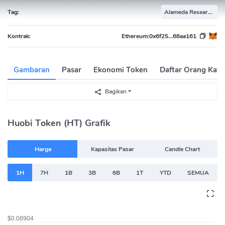
Tag:
Alameda Research Portfolio
Kontrak:
Ethereum:
0x6f25...68aa161
Gambaran
Pasar
Ekonomi Token
Daftar Orang Kaya
Bagikan
Huobi Token (HT) Grafik
Harga
Kapasitas Pasar
Candle Chart
1H
7H
1B
3B
6B
1T
YTD
SEMUA