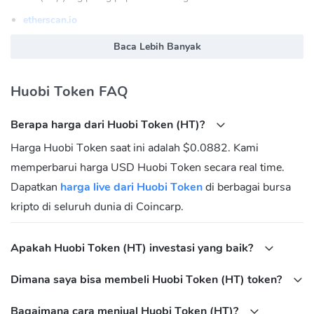
etherscan.io
enjinx.io
Baca Lebih Banyak
Huobi Token (HT) Situs Resmi:
https://www.huobi.com
Huobi Token (HT) Komunidasi
Huobi Token FAQ
FaceBook:
https://www.facebook.com/huobiglobalofficial
Berapa harga dari Huobi Token (HT)?
Twitter:
https://twitter.com/HuobiGlobal
Harga Huobi Token saat ini adalah $0.0882. Kami
Reddit:
https://www.reddit.com/r/huobi
memperbarui harga USD Huobi Token secara real time.
Telegram:
https://t.me/huobiproofficial
Dapatkan
harga live dari Huobi Token
di berbagai bursa
Apa yang dimaksud dengan alamat Kontrak
Huobi Token (HT)?
kripto di seluruh dunia di Coincarp.
Ethereum:
0x6f259637dcd74c767781e37bc6133cd6a68aa161
Apakah Huobi Token (HT) investasi yang baik?
Dimana saya bisa membeli Huobi Token (HT) token?
Bagaimana cara menjual Huobi Token (HT)?