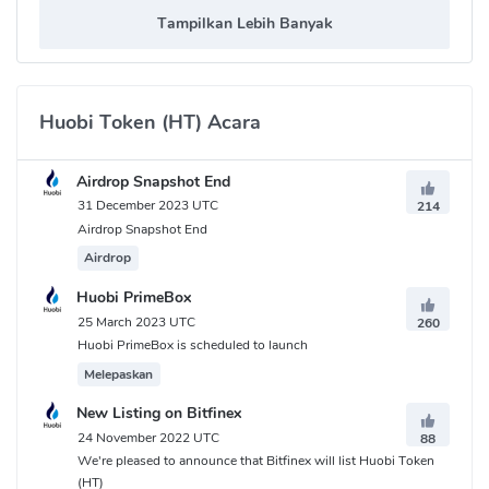
Tampilkan Lebih Banyak
Huobi Token (HT) Acara
Airdrop Snapshot End
31 December 2023 UTC
214
Airdrop Snapshot End
Airdrop
Huobi PrimeBox
25 March 2023 UTC
260
Huobi PrimeBox is scheduled to launch
Melepaskan
New Listing on Bitfinex
24 November 2022 UTC
88
We're pleased to announce that Bitfinex will list Huobi Token
(HT)