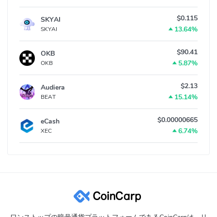
$0.115
SKYAI
13.64%
SKYAI
$90.41
OKB
5.87%
OKB
$2.13
Audiera
15.14%
BEAT
$0.00000665
eCash
6.74%
XEC