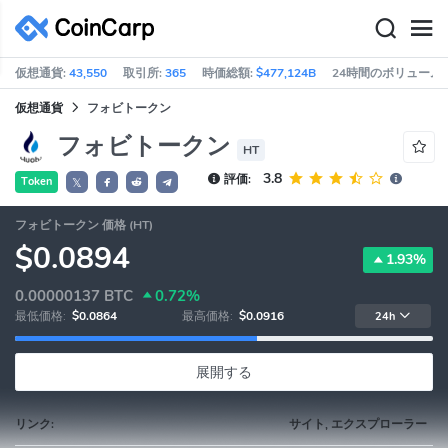
仮想通貨:
43,550
取引所:
365
時価総額:
$477,124B
24時間のボリューム:
仮想通貨
フォビトークン
フォビトークン
HT
3.8
評価:
Token
𝕏
フォビトークン 価格 (HT)
$0.0894
1.93%
0.00000137
BTC
0.72%
最低価格:
$0.0864
最高価格:
$0.0916
24h
展開する
リンク:
サイト, エクスプローラー