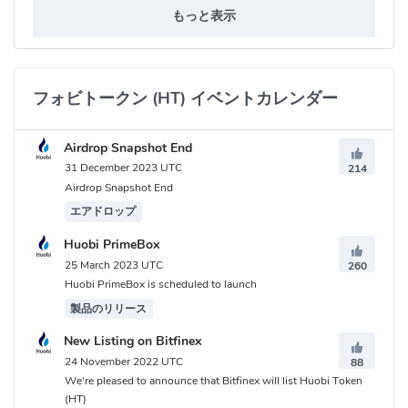
もっと表示
Reddit:
https://www.reddit.com/r/huobi
Telegram:
https://t.me/huobiproofficial
フォビトークン (HT) コントラクトアドレス
フォビトークン (HT) イベントカレンダー
Ethereum:
0x6f259637dcd74c767781e37bc6133cd6a68aa161
Airdrop Snapshot End
31 December 2023 UTC
214
Airdrop Snapshot End
エアドロップ
Huobi PrimeBox
25 March 2023 UTC
260
Huobi PrimeBox is scheduled to launch
製品のリリース
New Listing on Bitfinex
24 November 2022 UTC
88
We're pleased to announce that Bitfinex will list Huobi Token
(HT)