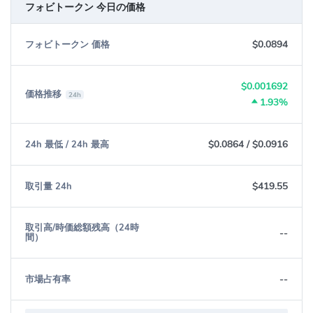
フォビトークン 今日の価格
性があります。
仮想通貨Huobi Token (HT)を購入するにはどうす
$0.0894
フォビトークン 価格
ればいいですか？
Huobi Token (HT)は日本国内の仮想通貨取引所ではHuobi Japanで
$0.001692
価格推移
のみ取り扱っています。Huobi JapanでHTを購入するには、以下の
24h
1.93%
手順を踏みます。
Huobi Japanの口座を開設する：メールアドレスとパスワードを
$0.0864
/
$0.0916
24h 最低 / 24h 最高
入力し、本人確認書類を提出して口座開設を完了します。
日本円を入金する：銀行振込やコンビニ払いなどで日本円を入
$419.55
取引量 24h
金します。
HT/JPYのペアで取引する：取引画面でHT/JPYのペアを選択し、
希望の価格と数量で注文を出します。注文が成立すれば、HTが
取引高/時価総額残高（24時
--
間）
購入できます。
フォビトークン (HT) コミュニティ
--
市場占有率
FaceBook:
https://www.facebook.com/huobiglobalofficial
Twitter:
https://twitter.com/HuobiGlobal