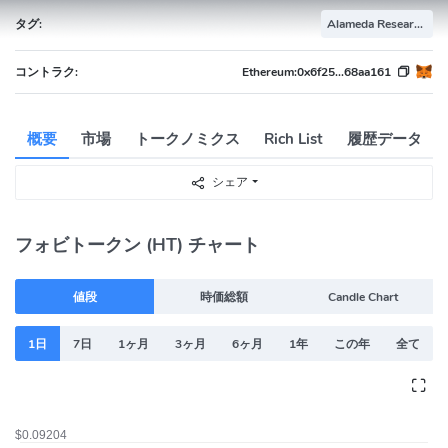
タグ:
Alameda Research Portfolio
コントラク:
Ethereum:
0x6f25...68aa161
概要
市場
トークノミクス
Rich List
履歴データ
シェア
フォビトークン (HT) チャート
値段
時価総額
Candle Chart
1日
7日
1ヶ月
3ヶ月
6ヶ月
1年
この年
全て