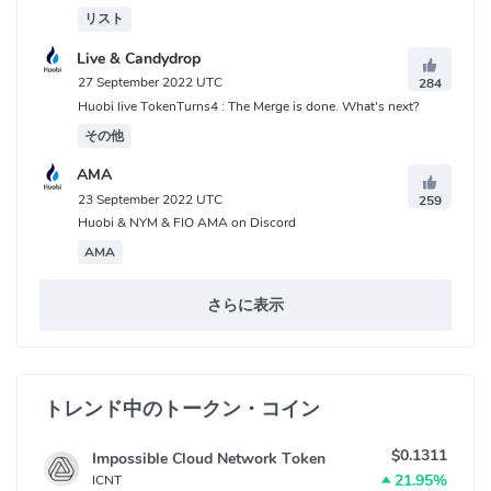
リスト
Live & Candydrop
27 September 2022 UTC
284
Huobi live TokenTurns4 : The Merge is done. What's next?
その他
AMA
23 September 2022 UTC
259
Huobi & NYM & FIO AMA on Discord
AMA
さらに表示
トレンド中のトークン・コイン
$0.1311
Impossible Cloud Network Token
21.95%
ICNT