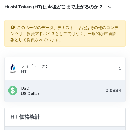
ラムは、HT保有者の投票によって決定されるため、透明性も確
Huobi Token (HT)は今後どこまで上がるのか？
保されています。
取引手数料の割引や優先権が得られる：HTを保有することで、
Huobi Globalでの取引手数料を割引したり、IMXやHPTなどの新
このページのデータ、テキスト、またはその他のコンテ
ンツは、投資アドバイスとしてではなく、一般的な市場情
規上場トークンへの優先参加権や抽選券を獲得したりすること
報として提供されています。
ができます。また、Huobi Japanでは、HTを保有量や取引量に
応じて手数料率が変わる割引サービスを提供しています。
ガバナンス用途がある：HTを保有することで、Huobi Globalの
運営方針や重要な意思決定に関する投票に参加することができ
フォビトークン
ます。例えば、焼却プログラムやトークン配布などについて意
HT
見を出し、投票することができます。
仮想通貨Huobi Token (HT)の価格はどうやって決
USD
まりますか？
US Dollar
Huobi Token (HT)の価格は、市場の需給バランスによって決まり
ます。Huobi GlobalやHuobi Japanなどの取引所で取引される際
HT 価格統計
に、売り手と買い手の間で価格が決定されます。また、他の仮想
通貨や金融市場の動向やニュースなども価格に影響を与える可能