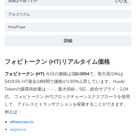
採掘は可能ですか
いいえ
アルゴリズム
ProofType
詳細
フォビトークン (HT)リアルタイム価格
フォビトークン (HT)
今日の価格は$
$0.0894
で、取引高/24hは
$419.55
. HT過去24時間で価格が
1.93%
上昇しています。Huobi
Tokenの循環供給量は：--，最大供給：5亿，総合サプライ：2.04
亿。 フォビトークン (HT)ブロックチェーンエクスプローラを使用
して、アドレスとトランザクションを探索することができます。
例えば：
etherscan.io
enjinx.io