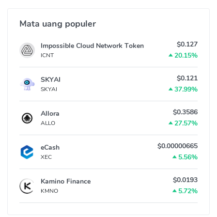
Mata uang populer
$0.127
Impossible Cloud Network Token
20.15%
ICNT
$0.121
SKYAI
37.99%
SKYAI
$0.3586
Allora
27.57%
ALLO
$0.00000665
eCash
5.56%
XEC
$0.0193
Kamino Finance
5.72%
KMNO