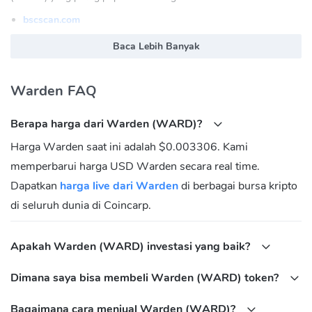
bscscan.com
explorer.wardenprotocol.org
Baca Lebih Banyak
Warden (WARD) Situs Resmi:
https://wardenprotocol.org/
Warden (WARD) Komunidasi
Warden FAQ
Twitter:
https://x.com/wardenprotocol
Berapa harga dari Warden (WARD)?
Discord:
https://discord.gg/wardenprotocol
Harga Warden saat ini adalah $0.003306. Kami
Telegram 1:
https://t.me/wardenprotocol
memperbarui harga USD Warden secara real time.
Telegram 2:
https://t.me/warden_news
Dapatkan
harga live dari Warden
di berbagai bursa kripto
Apa yang dimaksud dengan alamat Kontrak
Warden (WARD)?
di seluruh dunia di Coincarp.
BNB Chain(BEP20):
Apakah Warden (WARD) investasi yang baik?
0x6dc200b21894af4660b549b678ea8df22bf7cfac
Dimana saya bisa membeli Warden (WARD) token?
Bagaimana cara menjual Warden (WARD)?