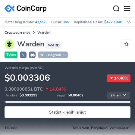
Mata Uang Kripto:
43,550
Bursa:
365
Kapitalisasi Pasar:
$477,104B
Vol 
Cryptocurrency
Warden
Warden
WARD
Token
Telegram
𝕏
Warden Harga (WARD)
$0.003306
14.40%
0.000000051
BTC
14.84%
Rendah:
$0.003299
Tinggi:
$0.00402
24 jam
Statistik lebih lanjut
Tautan:
Situs web, Penjelajah, Whitepaper