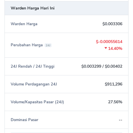
Warden Harga Hari Ini
$0.003306
Warden Harga
$-0.00055614
Perubahan Harga
24J
14.40%
$0.003299
/
$0.00402
24J Rendah / 24J Tinggi
$911,296
Volume Perdagangan 24J
27.56%
Volume/Kapasitas Pasar (24J)
--
Dominasi Pasar