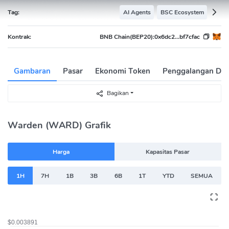
Tag:
AI Agents
BSC Ecosystem
Kontrak:
BNB Chain(BEP20):
0x6dc2...bf7cfac
Gambaran
Pasar
Ekonomi Token
Penggalangan Da
Bagikan
Warden (WARD) Grafik
Harga
Kapasitas Pasar
1H
7H
1B
3B
6B
1T
YTD
SEMUA