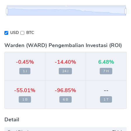
USD
BTC
Warden (WARD) Pengembalian Investasi (ROI)
-0.45%
-14.40%
6.48%
1 J
24 J
7 H
-55.01%
-96.85%
--
1 B
6 B
1 T
Detail