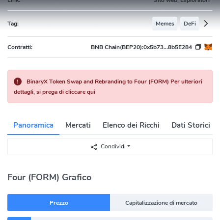
Tag:
Memes
DeFi
Contratti:
BNB Chain(BEP20):
0x5b73...8b5E284
BinaryX Token Swap and Rebranding to Four (FORM) Per ulteriori
dettagli, si prega di cliccare qui
Panoramica
Mercati
Elenco dei Ricchi
Dati Storici
Condividi
Four (FORM) Grafico
Prezzo
Capitalizzazione di mercato