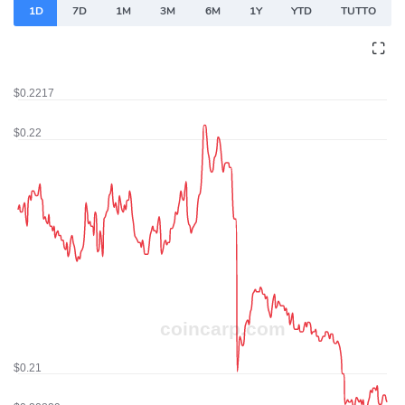
1D
7D
1M
3M
6M
1Y
YTD
TUTTO