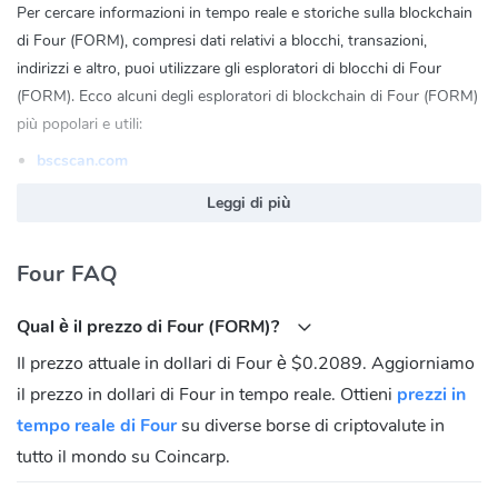
Per cercare informazioni in tempo reale e storiche sulla blockchain
di Four (FORM), compresi dati relativi a blocchi, transazioni,
indirizzi e altro, puoi utilizzare gli esploratori di blocchi di Four
(FORM). Ecco alcuni degli esploratori di blockchain di Four (FORM)
più popolari e utili:
bscscan.com
Four (FORM) Sito Ufficiale:
https://four.meme/
Leggi di più
Four (FORM) Comunità
Four FAQ
Twitter:
https://x.com/four_meme_
Discord:
https://discord.gg/fourmeme
Qual è il prezzo di Four (FORM)?
Reddit:
https://www.reddit.com/r/Binary_X/
Il prezzo attuale in dollari di Four è $0.2089. Aggiorniamo
Medium:
https://medium.com/@four-form
il prezzo in dollari di Four in tempo reale. Ottieni
Telegram:
https://t.me/four_meme
prezzi in
tempo reale di Four
su diverse borse di criptovalute in
Qual è l'indirizzo del contratto di Four (FORM)?
tutto il mondo su Coincarp.
BNB Chain(BEP20):