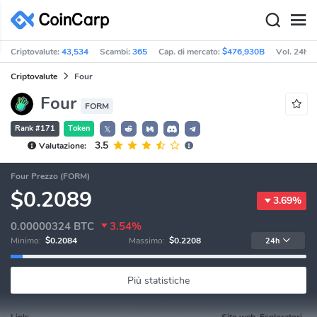
Criptovalute:
43,534
Scambi:
365
Cap. di mercato:
$476,930B
Vol. 24h:
Criptovalute
Four
Four
FORM
Rank #171
Token
𝕏
3.5
Valutazione:
Four Prezzo (FORM)
$0.2089
3.69%
0.00000324
BTC
3.54%
Minimo:
$0.2084
Massimo:
$0.2208
24h
Più statistiche
Link:
Sito web, Esploratori