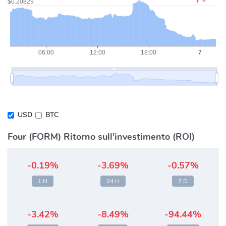
USD
BTC
Four (FORM) Ritorno sull'investimento (ROI)
-0.19%
-3.69%
-0.57%
1 H
24 H
7 D
-3.42%
-8.49%
-94.44%