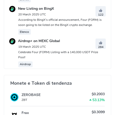
New Listing on BingX
20 March 2025 UTC
122
According to BingX's official announcement, Four (FORM) is
soon going to be listed on the BingX crypto exchange.
Elenco
Airdrop+ on MEXC Global
19 March 2025 UTC
284
Celebrate Four (FORM) Listing with a 140,000 USDT Prize
Pool!
Airdrop
Monete e Token di tendenza
$0.2003
ZEROBASE
53.13%
ZBT
$0.3099
Frax