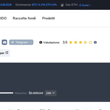
$248.82B
Dominanza:
BTC 0.3% ETH 0%
Gas ETH:
0 Gwei
IDO
Raccolta fondi
Prodotti
3.5
Telegram
Valutazione:
per
Massimo:
$0.000243
24h