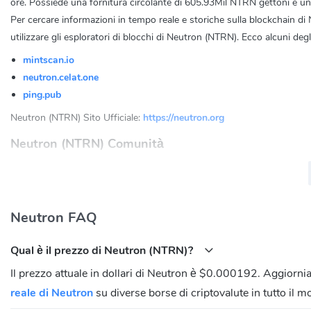
ore. Possiede una fornitura circolante di 605.93Mil NTRN gettoni e un
Per cercare informazioni in tempo reale e storiche sulla blockchain di Ne
utilizzare gli esploratori di blocchi di Neutron (NTRN). Ecco alcuni degl
mintscan.io
neutron.celat.one
ping.pub
Neutron (NTRN) Sito Ufficiale:
https://neutron.org
Neutron (NTRN) Comunità
Twitter:
https://twitter.com/Neutron_org
Discord:
https://discord.com/invite/zRT2ZkQsxA
Reddit:
https://reddit.com/r/Neutron_org
Neutron FAQ
Medium:
https://medium.com/@neutron.org
Telegram 1:
https://t.me/neutron_community
Qual è il prezzo di Neutron (NTRN)?
Telegram 2:
https://t.me/neutron_org
Il prezzo attuale in dollari di Neutron è $0.000192. Aggiornia
reale di Neutron
su diverse borse di criptovalute in tutto il 