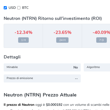
USD
BTC
Neutron (NTRN) Ritorno sull'investimento (ROI)
-12.34%
-23.65%
-40.09
1 H
24 H
7 D
Dettagli
Minabile
No
Algoritmo
Prezzo di emissione
--
Neutron (NTRN) Prezzo Attuale
Il prezzo di Neutron
oggi è
$0.000192
con un volume di scambi nelle 