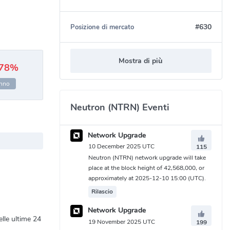
#630
Posizione di mercato
Mostra di più
.78%
nno
Neutron (NTRN) Eventi
Network Upgrade
10 December 2025 UTC
115
Neutron (NTRN) network upgrade will take
place at the block height of 42,568,000, or
approximately at 2025-12-10 15:00 (UTC).
Rilascio
Network Upgrade
lle ultime 24
19 November 2025 UTC
199