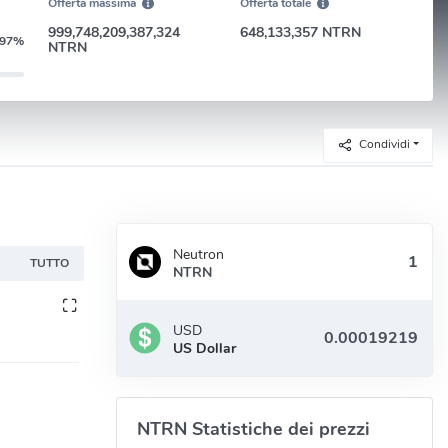
Offerta massima
Offerta totale
999,748,209,387,324
648,133,357 NTRN
.97%
NTRN
Condividi
Neutron
D
TUTTO
NTRN
USD
US Dollar
NTRN Statistiche dei prezzi