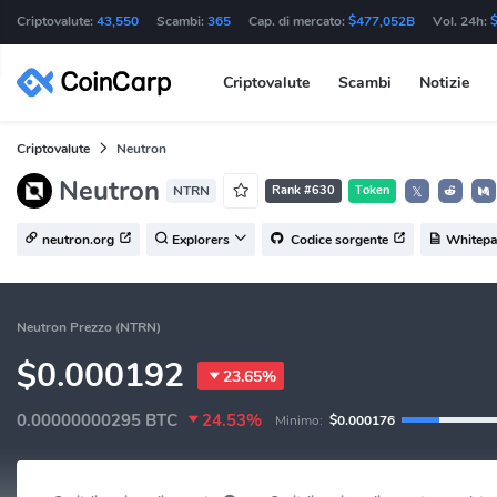
Criptovalute:
43,550
Scambi:
365
Cap. di mercato:
$477,052B
Vol. 24h:
Criptovalute
Scambi
Notizie
Criptovalute
Neutron
Neutron
NTRN
Rank #630
Token
𝕏
neutron.org
Explorers
Codice sorgente
Whitepa
Neutron Prezzo (NTRN)
$0.000192
23.65%
0.00000000295
BTC
24.53%
Minimo:
$0.000176