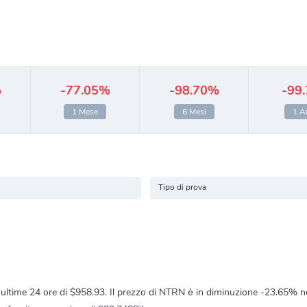
%
-77.05%
-98.70%
-99
1 Mese
6 Mesi
1 A
Tipo di prova
ultime 24 ore di
$958.93
. Il prezzo di NTRN è in diminuzione
-23.65%
ne