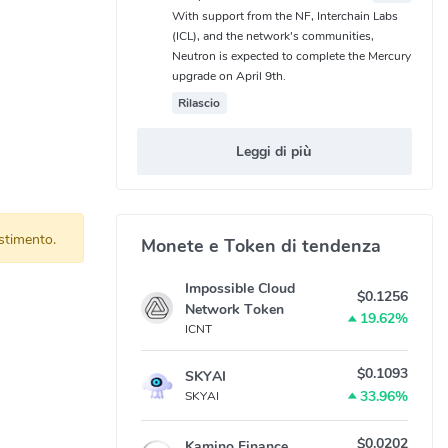
With support from the NF, Interchain Labs
(ICL), and the network's communities,
Neutron is expected to complete the Mercury
upgrade on April 9th.
Rilascio
Leggi di più
stimento.
Monete e Token di tendenza
Impossible Cloud
$0.1256
Network Token
19.62%
ICNT
$0.1093
SKYAI
33.96%
SKYAI
$0.0202
Kamino Finance