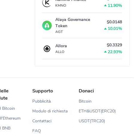
11.90%
KMNO
Alaya Governance
$0.0148
Token
10.01%
AGT
$0.3329
Allora
22.93%
ALLO
elle
Supporto
Donaci
lute
Pubblicità
Bitcoin
l Bitcoin
Modulo di richiesta
ETH&USDT(ERC20)
ll'Ethereum
Contattaci
USDT(TRC20)
el BNB
FAQ