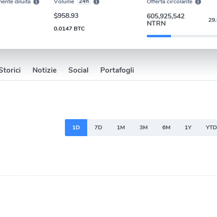
ente diluita
Volume
24h
Offerta circolante
$958.93
605,925,542
29
NTRN
0.0147 BTC
Storici
Notizie
Social
Portafogli
1D
7D
1M
3M
6M
1Y
YT