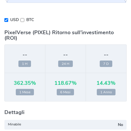
USD
BTC
PixelVerse (PIXEL) Ritorno sull'investimento
(ROI)
--
--
--
1 H
24 H
7 D
362.35%
118.67%
14.43%
1 Mese
6 Mesi
1 Anno
Dettagli
Minabile
No