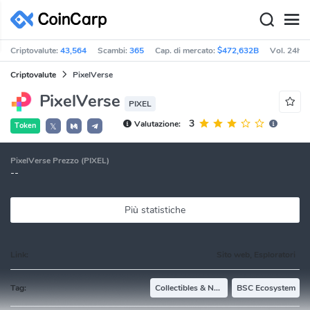
Criptovalute:
43,564
Scambi:
365
Cap. di mercato:
$472,632B
Vol. 24h:
Criptovalute
PixelVerse
PixelVerse
PIXEL
3
Valutazione:
Token
𝕏
PixelVerse Prezzo (PIXEL)
--
Più statistiche
Link:
Sito web, Esploratori
Tag:
Collectibles & NFTs
BSC Ecosystem