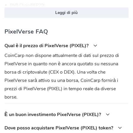
BNB Chain(BEP20):
0x47db24e17c0c4622523449a239b3de746e2b0b23
Leggi di più
PixelVerse FAQ
Qual è il prezzo di PixelVerse (PIXEL)?
CoinCarp non dispone attualmente di dati sul prezzo di
PixelVerse in quanto non è ancora quotato su nessuna
borsa di criptovalute (CEX o DEX). Una volta che
PixelVerse sarà attivo su una borsa, CoinCarp fornirà i
prezzi di PixelVerse (PIXEL) in tempo reale da diverse
borse.
È un buon investimento PixelVerse (PIXEL)?
Dove posso acquistare PixelVerse (PIXEL) token?