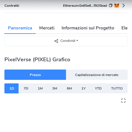
Contratti:
Ethereum:
0x65e6...f925bad
Panoramica
Mercati
Informazioni sul Progetto
Elenc
Condividi
PixelVerse (PIXEL) Grafico
Prezzo
Capitalizzazione di mercato
1D
7D
1M
3M
6M
1Y
YTD
TUTTO