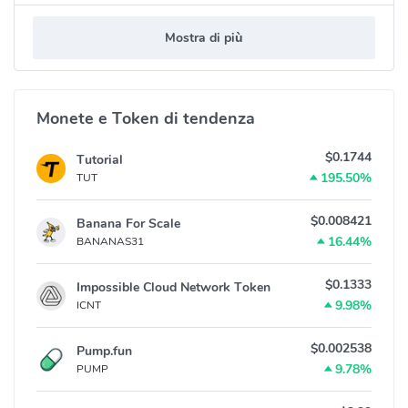
Mostra di più
Monete e Token di tendenza
$0.1744
Tutorial
195.50%
TUT
$0.008421
Banana For Scale
16.44%
BANANAS31
$0.1333
Impossible Cloud Network Token
9.98%
ICNT
$0.002538
Pump.fun
9.78%
PUMP