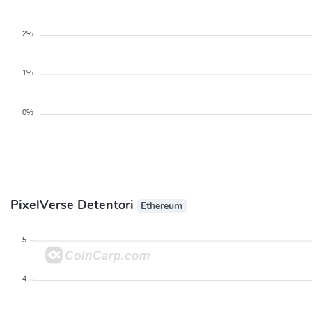
2%
1%
0%
PixelVerse Detentori
Ethereum
5
4