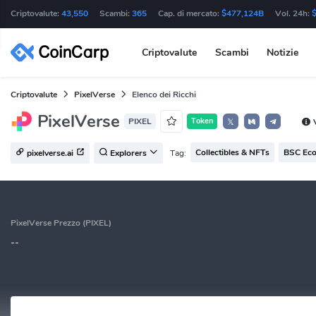
Criptovalute:
43,550
Scambi:
365
Cap. di mercato:
$477,124B
Vol. 24h:
Criptovalute
Scambi
Notizie
Criptovalute
PixelVerse
Elenco dei Ricchi
PixelVerse
PIXEL
Token
𝕏
Collectibles & NFTs
BSC Eco
Tag:
pixelverse.ai
Explorers
PixelVerse Prezzo (PIXEL)
--