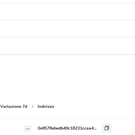
Variazione 7d
Indirizzo
Indirizzo
Variazione 7d
0x8578ebedb49c18231ccaa41610ac5eda0a5d00ee
--