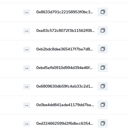
0x8633d701c22158953f0bc3cb2e9fe48e643f2b49
--
0xa83c572c8072f3b11562f08b89d4f3077682acdb
--
0xb2bdc8dee365417f7ba7d868b4645f9499a89784
--
0xbd5afb0910d994d394e46fb9b9a4a4db30ddc768
--
0x6809630db59fc4ab33c2d19356c60d05867612a0
--
0x0be4dd841ade41179dd7ba1dd7ed1c4c60c60d31
--
0xd324662599d2f6dbcc63541bba827f359b873dd1
--