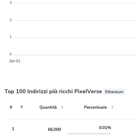
3
2
1
0
Jan 01
Top 100 Indirizzi più ricchi PixelVerse
Ethereum
Quantità
Percentuale
#
#
Quantità
Percentuale
0.01%
1
66,000