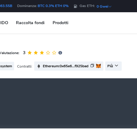
$63.55B
Dominanza:
BTC 0.3% ETH 0%
Gas ETH:
0 Gwei
IDO
Raccolta fondi
Prodotti
3
Valutazione:
system
Ethereum:0x65e6...f925bad
Contratti:
Più