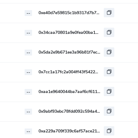
0xe40d7e59815c1b9317d7b7fcb9244ae092869646
--
0x34caa70801a9e0fea00ba1194781098e1b7ab708
--
0x5da2e9b671ee3a96b81f7ec6ae4984e59d8179c0
--
0x7cc1a17fc2a004ff43f542261df77668175639c1
--
0xaa1e9640044ba7aaf6cf61117616b9eda29f2141
--
0x9abf93ebc78fdd092c594a45cb5db94f59422e68
--
0xa229a709f339c6af57ace21cadcfc05fe3f61306
--