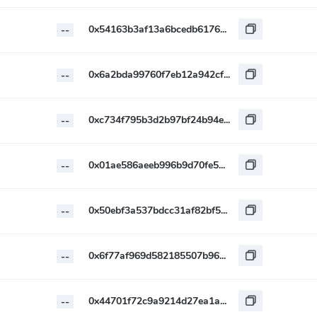
0x54163b3af13a6bcedb61767b08035a6227ce21c9
--
0x6a2bda99760f7eb12a942cf2076dc3e46d112794
--
0xc734f795b3d2b97bf24b94e8ae73fbd0899aaeb1
--
0x01ae586aeeb996b9d70fe557b2be503ae2a0e910
--
0x50ebf3a537bdcc31af82bf51ef28caaebf57cc8c
--
0x6f77af969d582185507b96229cd1c17ca849dd57
--
0x44701f72c9a9214d27ea1a48f06c5816fa71a8c7
--