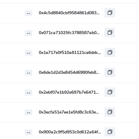
0x4c5d8840cbf9584861d0831861fecf77955fe024
--
0x071ca71025fc3788587ab0ac66b9e587f3b377cd
--
0x1e717e0f510a81121ce6ddce29e93ba0d3b7ad5a
--
0x6de1d2d3e8454d6980feb82ddb0d1ce0a65780ca
--
0x2ebf07e1b92e697b7e64717cc4c7dfbdc98e7a1f
--
0x3ecfa51e7ee1e5fd8c3c63e03a1394f1d2c9dfa0
--
0x900a2c9f5d953c0d612a64f0f75caef418896f93
--