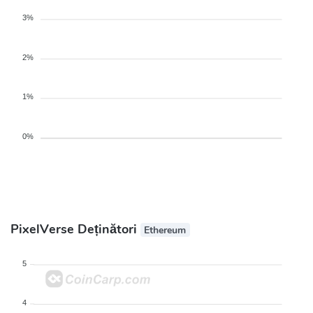
3%
2%
1%
0%
PixelVerse Deținători
Ethereum
5
4