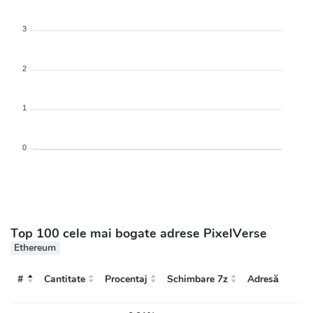
3
2
1
0
Top 100 cele mai bogate adrese PixelVerse
Ethereum
#
Cantitate
Procentaj
Schimbare 7z
Adresă
#
Adresă
Cantitate
Procentaj
Schimbare 7z