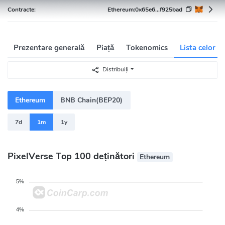
Contracte:
Ethereum:
0x65e6...f925bad
Prezentare generală
Piață
Tokenomics
Lista celor b
Distribuiți
Ethereum
BNB Chain(BEP20)
7d
1m
1y
PixelVerse Top 100 deținători
Ethereum
5%
4%