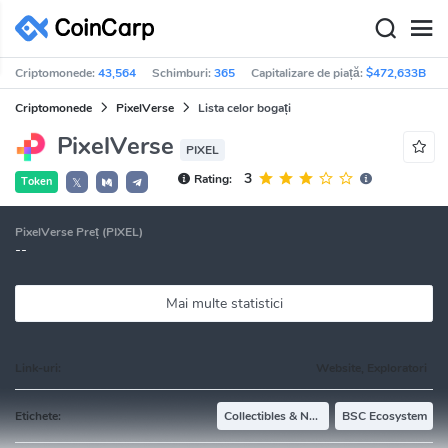
Criptomonede:
43,564
Schimburi:
365
Capitalizare de piață:
$472,633B
Criptomonede
PixelVerse
Lista celor bogați
PixelVerse
PIXEL
3
Rating:
Token
𝕏
PixelVerse Preț (PIXEL)
--
Mai multe statistici
Link-uri:
Website, Exploratori
Etichete:
Collectibles & NFTs
BSC Ecosystem