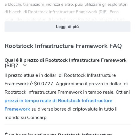
a blocchi, transazioni, indirizzi e altro, puoi utilizzare gli esploratori
di blocchi di Rootstock Infrastructure Framework (RIF). Ecco
alcuni degli esploratori di blockchain di Rootstock Infrastructure
Leggi di più
Framework (RIF) più popolari e utili:
explorer.rsk.co
Rootstock Infrastructure Framework FAQ
Rootstock Infrastructure Framework (RIF) Sito Ufficiale:
https://rif.technology
Qual è il prezzo di Rootstock Infrastructure Framework
Rootstock Infrastructure Framework (RIF)
(RIF)?
Comunità
Il prezzo attuale in dollari di Rootstock Infrastructure
FaceBook:
https://www.facebook.com/rifos.news
Framework è $0.0727. Aggiorniamo il prezzo in dollari di
Twitter:
https://twitter.com/RifTechnology
Rootstock Infrastructure Framework in tempo reale. Ottieni
Reddit:
https://www.reddit.com/r/rifos
prezzi in tempo reale di Rootstock Infrastructure
Telegram:
https://t.me/rif_os_community
Framework
su diverse borse di criptovalute in tutto il
mondo su Coincarp.