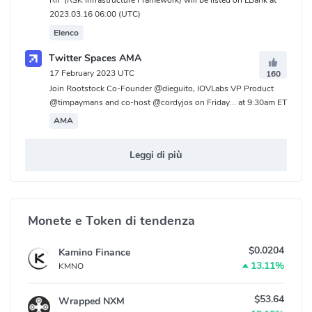
RIF (RSK Infrastructure Framework) will be listed on LBank at
2023.03.16 06:00 (UTC)
Elenco
Twitter Spaces AMA
17 February 2023 UTC
160
Join Rootstock Co-Founder @dieguito, IOVLabs VP Product
@timpaymans and co-host @cordyjos on Friday... at 9:30am ET
AMA
Leggi di più
Monete e Token di tendenza
$0.0204
Kamino Finance
13.11%
KMNO
$53.64
Wrapped NXM