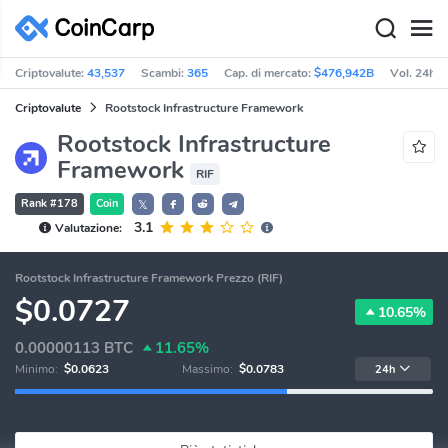
Criptovalute:
43,537
Scambi:
365
Cap. di mercato:
$476,942B
Vol. 24h:
Criptovalute
Rootstock Infrastructure Framework
Rootstock Infrastructure
Framework
RIF
Rank #178
Coin
𝕏
3.1
Valutazione:
Rootstock Infrastructure Framework Prezzo (RIF)
$0.0727
10.65%
0.00000113
BTC
11.65%
Minimo:
$0.0623
Massimo:
$0.0783
24h