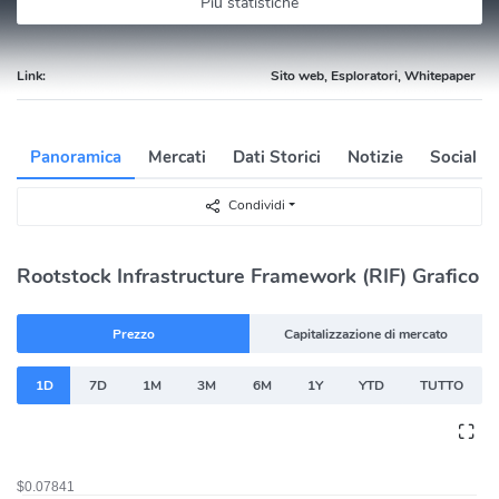
Più statistiche
Link:
Sito web, Esploratori, Whitepaper
Panoramica
Mercati
Dati Storici
Notizie
Social
Condividi
Rootstock Infrastructure Framework (RIF) Grafico
Prezzo
Capitalizzazione di mercato
1D
7D
1M
3M
6M
1Y
YTD
TUTTO