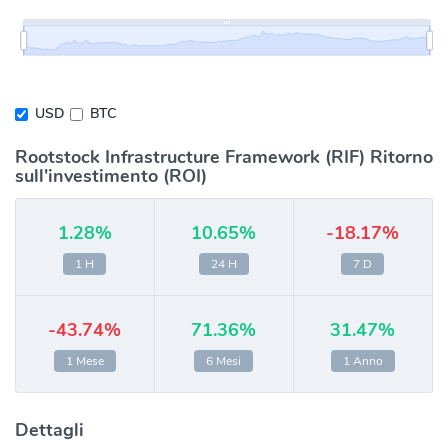
USD
BTC
Rootstock Infrastructure Framework (RIF) Ritorno
sull'investimento (ROI)
1.28%
10.65%
-18.17%
1 H
24 H
7 D
-43.74%
71.36%
31.47%
1 Mese
6 Mesi
1 Anno
Dettagli