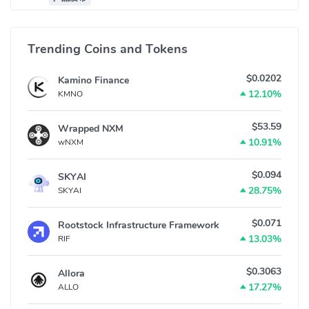
Trending Coins and Tokens
$0.0202
Kamino Finance
12.10%
KMNO
$53.59
Wrapped NXM
10.91%
wNXM
$0.094
SKYAI
28.75%
SKYAI
$0.071
Rootstock Infrastructure Framework
13.03%
RIF
$0.3063
Allora
17.27%
ALLO