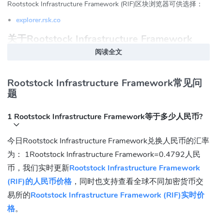
Rootstock Infrastructure Framework (RIF)区块浏览器可供选择：
explorer.rsk.co
关于Rootstock Infrastructure Framework
(RIF)
阅读全文
RIF操作系统是首款一体化、易于使用的开放式区块链基础架构框架
。
Rootstock Infrastructure Framework常见问
题
RIF（Rootstock Infrastructure Framework）代币旨在成为一个实
用性代币，从而可以实现使任何代币持有者使用与RIF操作系统的体
1 Rootstock Infrastructure Framework等于多少人民币?
系结构兼容并集成到RIF操作系统的所有服务。
Rootstock Infrastructure Framework (RIF) 社交联
今日Rootstock Infrastructure Framework兑换人民币的汇率
系方式
为： 1Rootstock Infrastructure Framework=0.4792人民
FaceBook:
https://www.facebook.com/rifos.news
币，我们实时更新
Rootstock Infrastructure Framework
Twitter:
https://twitter.com/RifTechnology
(RIF)的人民币价格
，同时也支持查看全球不同加密货币交
Reddit:
https://www.reddit.com/r/rifos
易所的
Rootstock Infrastructure Framework (RIF)实时价
Telegram:
https://t.me/rif_os_community
格
。