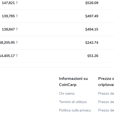
147,821
T
$526.09
139,785
T
$497.49
138,847
T
$494.15
68,205.95
T
$242.74
14,405.17
T
$51.26
Informazioni su
Prezzo d
CoinCarp
criptova
Chi siamo
Prezzo de
Termini di utilizzo
Prezzo de
Politica sulla privacy
Prezzo d