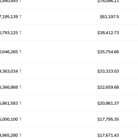
1,940,493
T
$78,086.21
7,195,139
T
$61,197.5
0,793,125
T
$38,412.73
0,046,265
T
$35,754.66
9,363,034
T
$33,323.03
6,366,868
T
$22,659.68
5,861,583
T
$20,861.37
5,000,100
T
$17,795.35
4,965,280
T
$17,671.43