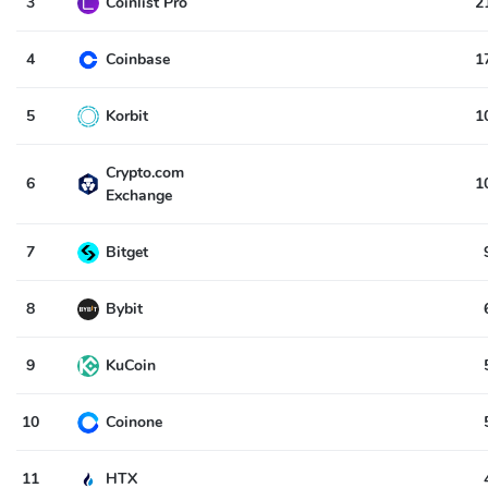
3
Coinlist Pro
2
4
Coinbase
1
5
Korbit
1
Crypto.com
6
1
Exchange
7
Bitget
8
Bybit
9
KuCoin
10
Coinone
11
HTX