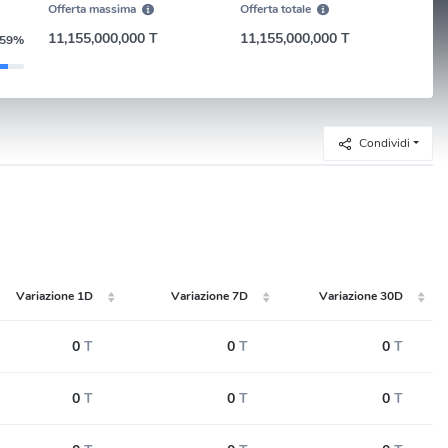
Offerta massima
Offerta totale
11,155,000,000 T
11,155,000,000 T
.59%
Condividi
Variazione 1D
Variazione 7D
Variazione 30D
0
T
0
T
0
T
0
T
0
T
0
T