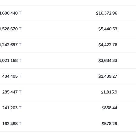
4,600,440
T
$16,372.96
1,528,670
T
$5,440.53
1,242,697
T
$4,422.76
1,021,168
T
$3,634.33
404,405
T
$1,439.27
285,447
T
$1,015.9
241,203
T
$858.44
162,488
T
$578.29