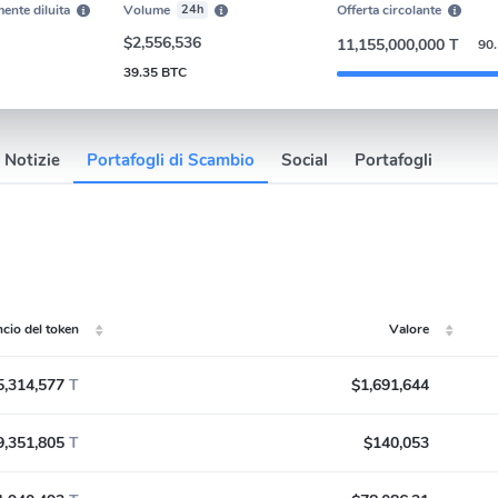
ente diluita
Volume
24h
Offerta circolante
$2,556,536
11,155,000,000 T
90
39.35 BTC
Notizie
Portafogli di Scambio
Social
Portafogli
ncio del token
Valore
5,314,577
T
$1,691,644
9,351,805
T
$140,053