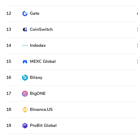
12
Gate
13
CoinSwitch
14
Indodax
15
MEXC Global
16
Bilaxy
17
BigONE
18
Binance.US
19
ProBit Global