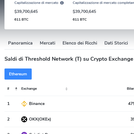
Capitalizzazione di mercato
Capitalizzazione di mercato completam
$39,700,645
$39,700,645
611 BTC
611 BTC
Panoramica
Mercati
Elenco dei Ricchi
Dati Storici
Saldi di Threshold Network (T) su Crypto Exchange
Ethereum
#
Exchange
Bila
1
Binance
47
2
OKX(OKEx)
3