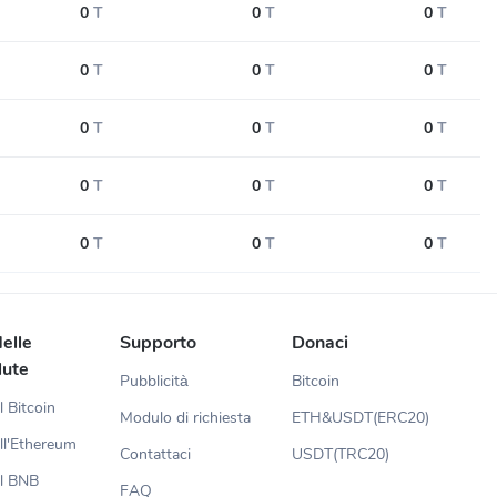
0
T
0
T
0
T
0
T
0
T
0
T
0
T
0
T
0
T
0
T
0
T
0
T
0
T
0
T
0
T
elle
Supporto
Donaci
lute
Pubblicità
Bitcoin
l Bitcoin
Modulo di richiesta
ETH&USDT(ERC20)
ll'Ethereum
Contattaci
USDT(TRC20)
el BNB
FAQ