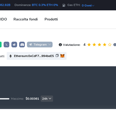
$62.92B
Dominanza:
BTC 0.3% ETH 0%
Gas ETH:
0 Gwei
IDO
Raccolta fondi
Prodotti
4
Telegram
Valutazione:
𝕏
Ethereum:0xCdF7...994beE5
tti:
Massimo:
$0.00361
24h