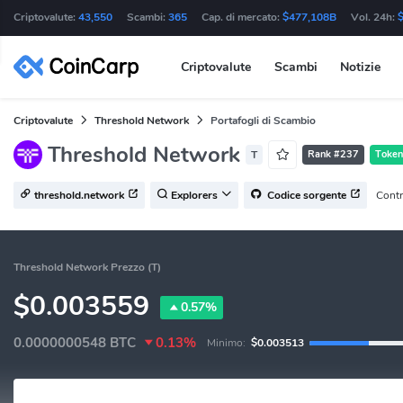
Criptovalute:
43,550
Scambi:
365
Cap. di mercato:
$477,108B
Vol. 24h:
Criptovalute
Scambi
Notizie
Criptovalute
Threshold Network
Portafogli di Scambio
Threshold Network
T
Rank #237
Token
Contra
threshold.network
Explorers
Codice sorgente
Threshold Network Prezzo (T)
$0.003559
0.57%
0.0000000548
BTC
0.13%
Minimo:
$0.003513