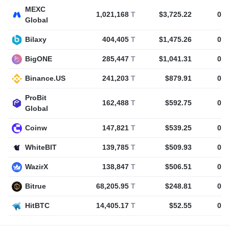
MEXC
1,021,168
T
$3,725.22
0
T
Global
Bilaxy
404,405
T
$1,475.26
0
T
BigONE
285,447
T
$1,041.31
0
T
Binance.US
241,203
T
$879.91
0
T
ProBit
162,488
T
$592.75
0
T
Global
Coinw
147,821
T
$539.25
0
T
WhiteBIT
139,785
T
$509.93
0
T
WazirX
138,847
T
$506.51
0
T
Bitrue
68,205.95
T
$248.81
0
T
HitBTC
14,405.17
T
$52.55
0
T