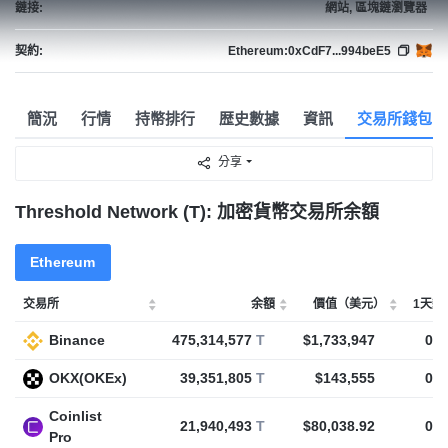
鏈接:
網站, 區塊鏈瀏覽器
契約:
Ethereum:
0xCdF7...994beE5
簡況
行情
持幣排行
歴史數據
資訊
交易所錢包
分享
Threshold Network (T): 加密貨幣交易所余額
Ethereum
交易所
余額
價值（美元）
1天變
Binance
475,314,577
T
$1,733,947
0
T
OKX(OKEx)
39,351,805
T
$143,555
0
T
Coinlist
21,940,493
T
$80,038.92
0
T
Pro