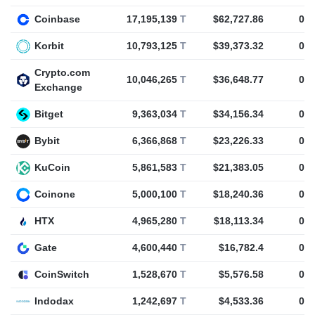
Coinbase
17,195,139
T
$62,727.86
0
T
Korbit
10,793,125
T
$39,373.32
0
T
Crypto.com
10,046,265
T
$36,648.77
0
T
Exchange
Bitget
9,363,034
T
$34,156.34
0
T
Bybit
6,366,868
T
$23,226.33
0
T
KuCoin
5,861,583
T
$21,383.05
0
T
Coinone
5,000,100
T
$18,240.36
0
T
HTX
4,965,280
T
$18,113.34
0
T
Gate
4,600,440
T
$16,782.4
0
T
CoinSwitch
1,528,670
T
$5,576.58
0
T
Indodax
1,242,697
T
$4,533.36
0
T