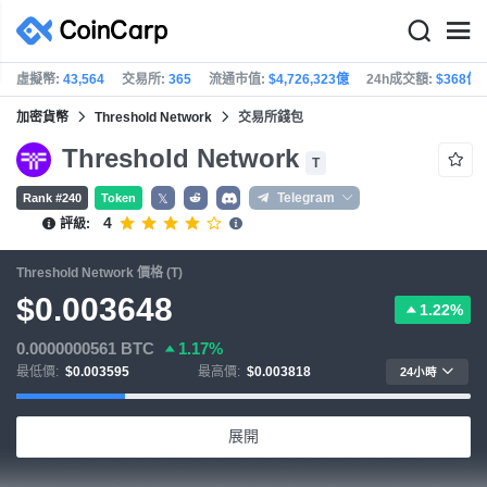
虛擬幣:
43,564
交易所:
365
流通市值:
$4,726,323億
24h成交額:
$368億
加密貨幣
Threshold Network
交易所錢包
Threshold Network
T
Telegram
Rank #240
Token
𝕏
4
評級:
Threshold Network 價格 (T)
$0.003648
1.22%
0.0000000561
BTC
1.17%
最低價:
$0.003595
最高價:
$0.003818
24小時
展開