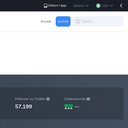
Ottieni l'app
Italiano
USD
Accedi
Iscriviti
Cybersecurity
Follower su Twitter
57,199
--