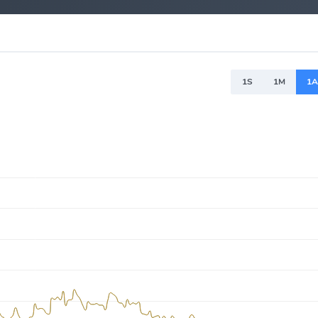
1S
1M
1