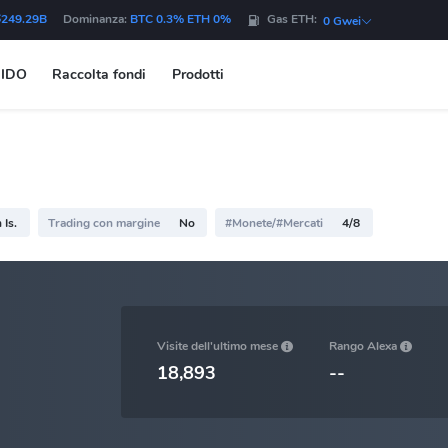
$249.29B
Dominanza:
BTC 0.3% ETH 0%
Gas ETH:
0 Gwei
IDO
Raccolta fondi
Prodotti
Is.
Trading con margine
No
#Monete/#Mercati
4/8
Visite dell'ultimo mese
Rango Alexa
18,893
--