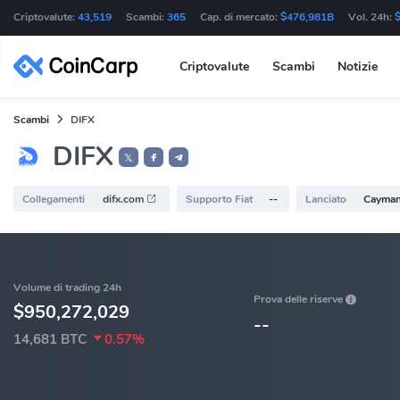
Criptovalute:
43,519
Scambi:
365
Cap. di mercato:
$476,981B
Vol. 24h:
Criptovalute
Scambi
Notizie
Scambi
DIFX
DIFX
𝕏
Collegamenti
difx.com
Supporto Fiat
--
Lanciato
Cayman 
Volume di trading 24h
Prova delle riserve
$950,272,029
--
14,681 BTC
0.57%