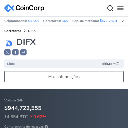
Criptomoedas:
43,548
Corretoras:
365
Cap. de Mercado:
$471,282B
Vol
Corretoras
DIFX
DIFX
𝕏
Links
difx.com
Mais informações
Volume 24h
$944,722,555
14,554 BTC
0.62%
Comprovante de reservas