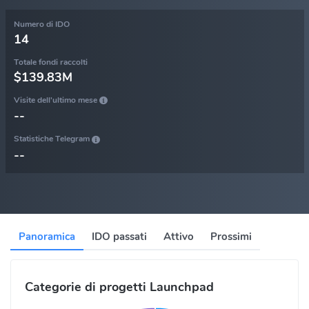
Numero di IDO
14
Totale fondi raccolti
$139.83M
Visite dell'ultimo mese
--
Statistiche Telegram
--
Panoramica
IDO passati
Attivo
Prossimi
Categorie di progetti Launchpad