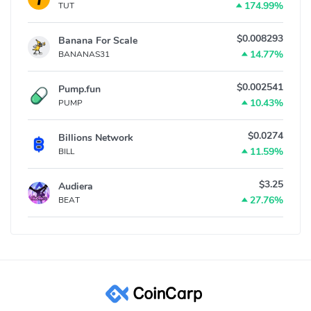
174.99%
TUT
$0.008293
Banana For Scale
14.77%
BANANAS31
$0.002541
Pump.fun
10.43%
PUMP
$0.0274
Billions Network
11.59%
BILL
$3.25
Audiera
27.76%
BEAT