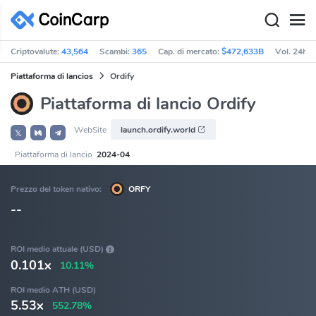
Criptovalute:
43,564
Scambi:
365
Cap. di mercato:
$472,633B
Vol. 24h:
Piattaforma di lancios
Ordify
Piattaforma di lancio Ordify
WebSite
launch.ordify.world
𝕏
Piattaforma di lancio
2024-04
Prezzo del token nativo:
ORFY
--
ROI medio attuale (USD)
0.101x
10.11%
ROI medio ATH (USD)
5.53x
552.78%