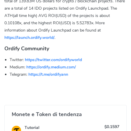
total of 139.83M US dollars for crypto / blockchain projects. There
are a total of 14 IDO projects listed on Ordify Launchpad. The
ATH(all time high) AVG ROI(USD) of the projects is about
0.10108x, and the highest ROI(USD) is 5.52783x. More
information about Ordify Launchpad can be found at
https://launch.ordify.world/
.
Ordify Community
Twitter:
https://twitter.com/ordifyworld
Medium:
https://ordify.medium.com/
Telegram:
https://t.me/ordifyann
Monete e Token di tendenza
$0.1597
Tutorial