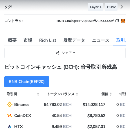
タグ:
Layer 1
POW
コントラク:
BNB Chain(BEP20):
0x8ff7...6444adf
概要
市場
Rich List
履歴データ
ニュース
取引所
シェア
ビットコインキャッシュ (BCH): 暗号取引所残高
BNB Chain(BEP20)
取引所
トークンバランス
価値
1日変
Binance
64,783.02
BCH
$14,028,117
0
BCH
CoinDCX
40.54
BCH
$8,780.52
0
BCH
HTX
9.499
BCH
$2,057.01
0
BCH