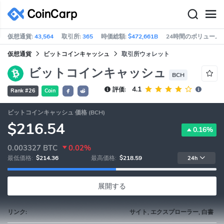
仮想通貨:
43,564
取引所:
365
時価総額:
$472,661B
24時間のボリューム:
仮想通貨
ビットコインキャッシュ
取引所ウォレット
ビットコインキャッシュ
BCH
4.1
評価:
Rank #26
Coin
ビットコインキャッシュ 価格 (BCH)
$216.54
0.16%
0.003327
BTC
0.02%
最低価格:
$214.36
最高価格:
$218.59
24h
展開する
リンク:
サイト, エクスプローラー, 白書