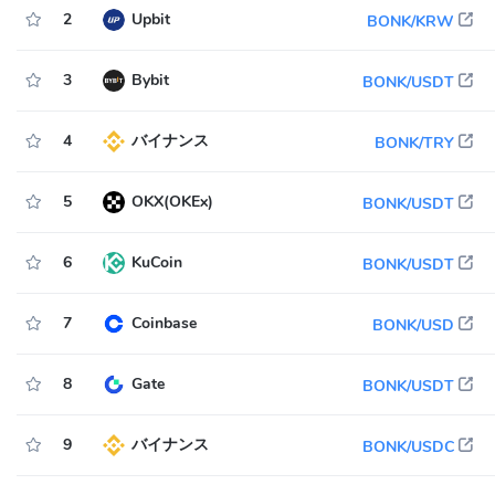
2
Upbit
BONK/KRW
3
Bybit
BONK/USDT
4
バイナンス
BONK/TRY
5
OKX(OKEx)
BONK/USDT
6
KuCoin
BONK/USDT
7
Coinbase
BONK/USD
8
Gate
BONK/USDT
9
バイナンス
BONK/USDC