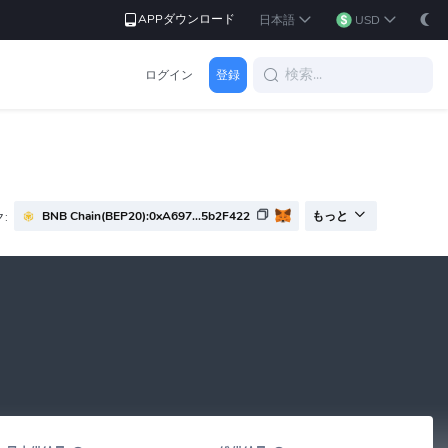
APPダウンロード
日本語
USD
ログイン
登録
BNB Chain(BEP20):0xA697...5b2F422
:
もっと