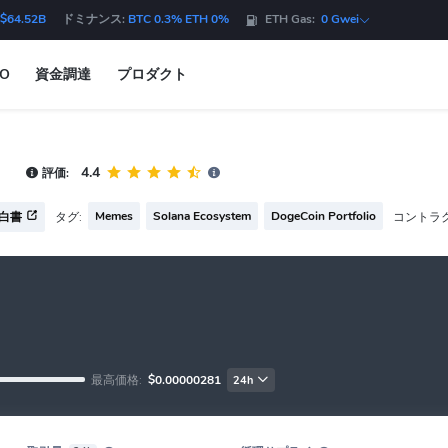
$64.52B
ドミナンス:
BTC 0.3% ETH 0%
ETH Gas:
0 Gwei
DO
資金調達
プロダクト
4.4
評価:
Memes
Solana Ecosystem
DogeCoin Portfolio
タグ:
コントラク
白書
最高価格:
$0.00000281
24h