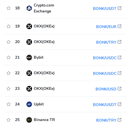
Crypto.com
18
BONK/USDT
Exchange
19
OKX(OKEx)
BONK/EUR
20
OKX(OKEx)
BONK/TRY
21
Bybit
BONK/USDC
22
OKX(OKEx)
BONK/USDC
23
OKX(OKEx)
BONK/USD
24
Upbit
BONK/USDT
25
Binance TR
BONK/TRY