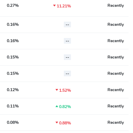
0.27%
Recently

11.21%
0.16%
--
Recently
0.16%
--
Recently
0.15%
--
Recently
0.15%
--
Recently
0.12%
Recently

1.52%
0.11%
Recently

0.82%
0.08%
Recently

0.88%