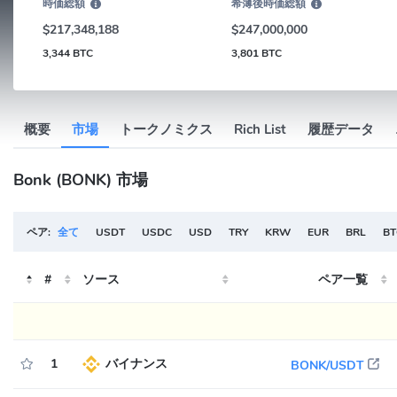
時価総額
希薄後時価総額
$217,348,188
$247,000,000
3,344 BTC
3,801 BTC
概要
市場
トークノミクス
Rich List
履歴データ
Bonk (BONK) 市場
ペア:
全て
USDT
USDC
USD
TRY
KRW
EUR
BRL
BT
#
ソース
ペア一覧
1
バイナンス
BONK/USDT