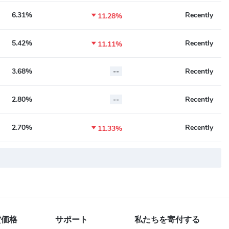
6.31%
Recently

11.28%
5.42%
Recently

11.11%
3.68%
--
Recently
2.80%
--
Recently
2.70%
Recently

11.33%
貨価格
サポート
私たちを寄付する