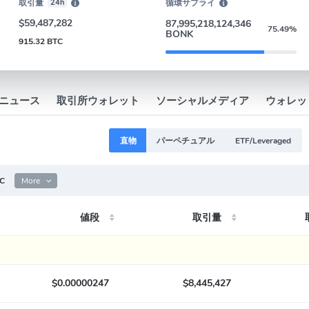
取引量
24h
循環サプライ
$59,487,282
87,995,218,124,346
75.49%
BONK
915.32 BTC
ニュース
取引所ウォレット
ソーシャルメディア
ウォレッ
直物
パーペチュアル
ETF/Leveraged
C
More
値段
取引量
$0.00000247
$8,445,427