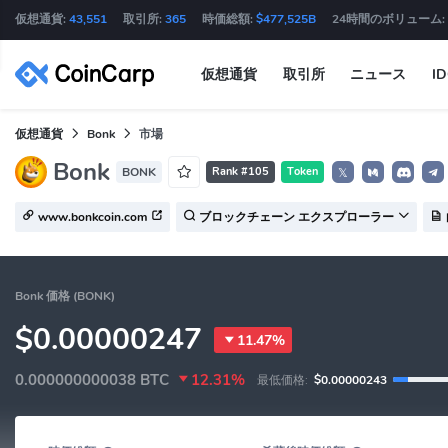
仮想通貨:
43,551
取引所:
365
時価総額:
$477,525B
24時間のボリューム:
仮想通貨
取引所
ニュース
I
仮想通貨
Bonk
市場
Bonk
BONK
Rank #105
Token
𝕏
www.bonkcoin.com
ブロックチェーン エクスプローラー
Bonk 価格 (BONK)
$0.00000247
11.47%
0.000000000038
BTC
12.31%
最低価格:
$0.00000243