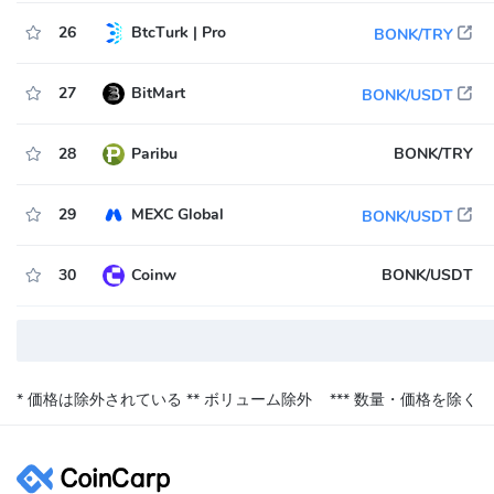
26
BtcTurk | Pro
BONK/TRY
27
BitMart
BONK/USDT
28
Paribu
BONK/TRY
29
MEXC Global
BONK/USDT
30
Coinw
BONK/USDT
* 価格は除外されている
** ボリューム除外
*** 数量・価格を除く