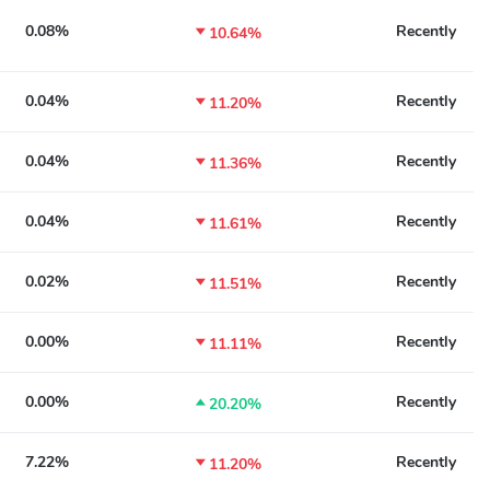
0.08%
Recently

10.64%
0.04%
Recently

11.20%
0.04%
Recently

11.36%
0.04%
Recently

11.61%
0.02%
Recently

11.51%
0.00%
Recently

11.11%
0.00%
Recently

20.20%
7.22%
Recently

11.20%