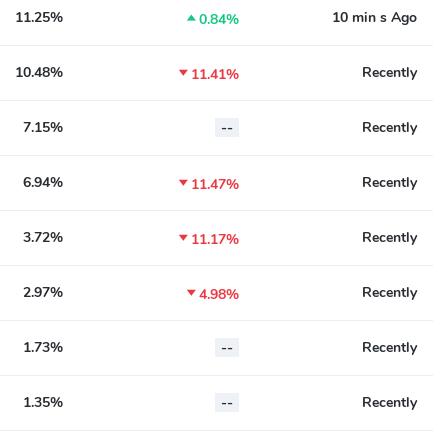
11.25%
10 min s Ago

0.84%
10.48%
Recently

11.41%
7.15%
--
Recently
6.94%
Recently

11.47%
3.72%
Recently

11.17%
2.97%
Recently

4.98%
1.73%
--
Recently
1.35%
--
Recently