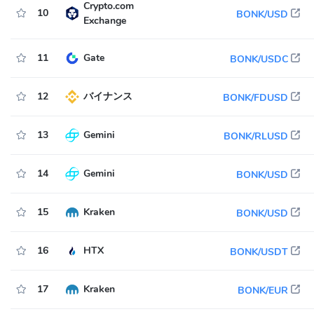
Crypto.com
10
BONK/USD
Exchange
11
Gate
BONK/USDC
12
バイナンス
BONK/FDUSD
13
Gemini
BONK/RLUSD
14
Gemini
BONK/USD
15
Kraken
BONK/USD
16
HTX
BONK/USDT
17
Kraken
BONK/EUR