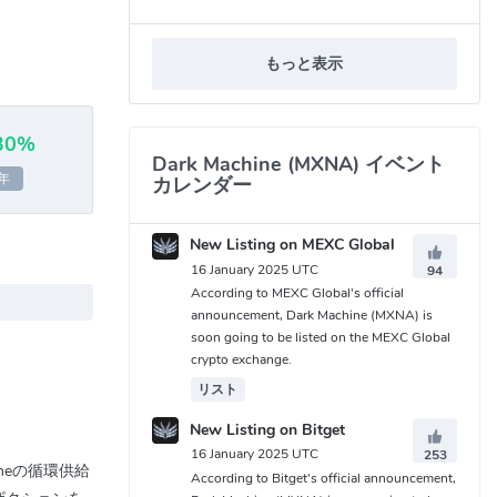
もっと表示
30%
Dark Machine (MXNA) イベント
年
カレンダー
New Listing on MEXC Global
16 January 2025 UTC
94
According to MEXC Global's official
announcement, Dark Machine (MXNA) is
soon going to be listed on the MEXC Global
crypto exchange.
リスト
New Listing on Bitget
16 January 2025 UTC
253
ineの循環供給
According to Bitget's official announcement,