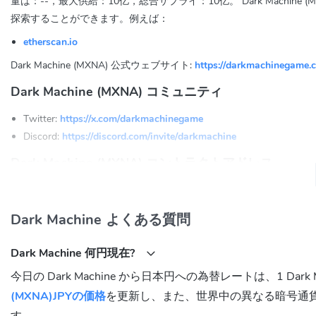
量は：--，最大供給：10亿，総合サプライ：10亿。 Dark Mach
探索することができます。例えば：
etherscan.io
Dark Machine (MXNA) 公式ウェブサイト:
https://darkmachinegame.
Dark Machine (MXNA) コミュニティ
Twitter:
https://x.com/darkmachinegame
Discord:
https://discord.com/invite/darkmachine
Dark Machine (MXNA) コントラクトアドレス
Ethereum:
0x0a2A015A15A8E019aBc386FEE88B8A6d7A0D90df
Dark Machine よくある質問
Dark Machine 何円現在?
今日の Dark Machine から日本円への為替レートは、1 Dark
(MXNA)JPYの価格
を更新し、また、世界中の異なる暗号通