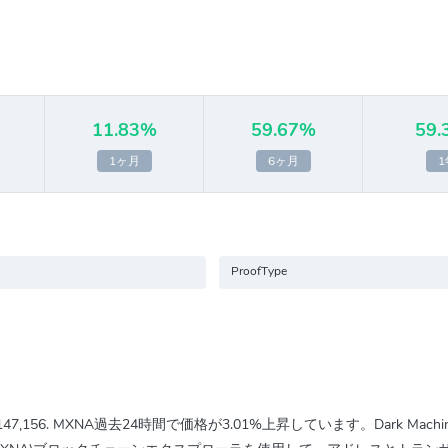
11.83%
59.67%
59.
1ヶ月
6ヶ月
1
ProofType
147,156
. MXNA過去24時間で価格が
3.01%
上昇しています。Dark Mach