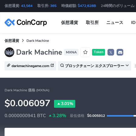
仮想通貨:
43,564
取引所:
365
時価総額:
$472,628B
24時間のボリューム:
仮想通貨
取引所
ニュース
I
仮想通貨
Dark Machine
Dark Machine
MXNA
Token
𝕏
darkmachinegame.com
ブロックチェーン エクスプローラー
Dark Machine 価格 (MXNA)
$0.006097
3.01%
0.0000000941
BTC
3.28%
最低価格:
$0.005912