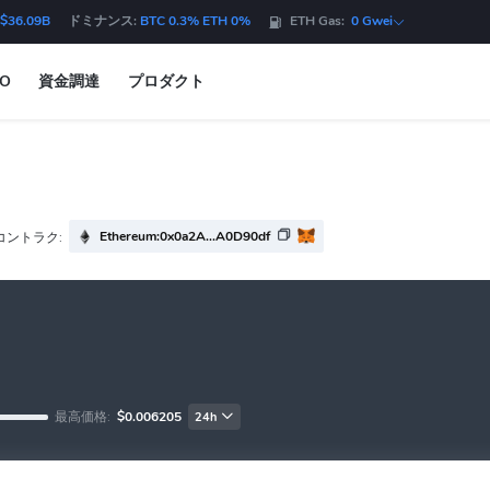
$36.09B
ドミナンス:
BTC 0.3% ETH 0%
ETH Gas:
0 Gwei
DO
資金調達
プロダクト
Ethereum:0x0a2A...A0D90df
コントラク:
最高価格:
$0.006205
24h