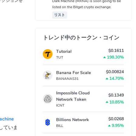
ンザクションを
Dark Machine (MXNA) is soon going to be
listed on the Bitget crypto exchange.
リスト
トレンド中のトークン・コイン
$0.1611
Tutorial
198.30%
TUT
$0.00824
Banana For Scale
14.70%
BANANAS31
Impossible Cloud
$0.1349
Network Token
10.85%
ICNT
achine
$0.0268
Billions Network
9.95%
BILL
していま