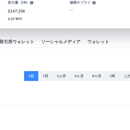
取引量
24h
循環サプライ
--
$147,156
2.27 BTC
取引所ウォレット
ソーシャルメディア
ウォレット
1日
7日
1ヶ月
3ヶ月
6ヶ月
1年
こ