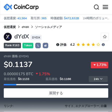
仮想通貨:
43,564
取引所:
365
時価総額:
$472,632B
24時間のボリューム:
仮想通貨
dYdX
ソーシャルメディア
dYdX
DYDX
4.2
評価:
Rank #163
Token
𝕏
dYdX 価格 (DYDX)
$0.1137
1.73%
0.00000175
BTC
1.75%
最低価格:
$0.1133
最高価格:
$0.1166
24h
展開する
リンク:
サイト, エクスプローラー, 白書