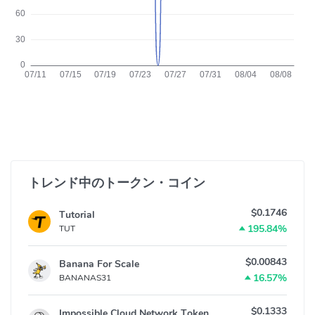
トレンド中のトークン・コイン
$0.1746
Tutorial
195.84%
TUT
$0.00843
Banana For Scale
16.57%
BANANAS31
$0.1333
Impossible Cloud Network Token