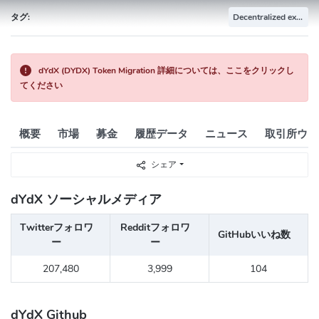
タグ:
Decentralized exchange
dYdX (DYDX) Token Migration 詳細については、ここをクリックし
てください
概要
市場
募金
履歴データ
ニュース
取引所ウォ
シェア
dYdX ソーシャルメディア
Twitterフォロワ
Redditフォロワ
GitHubいいね数
ー
ー
207,480
3,999
104
dYdX Github