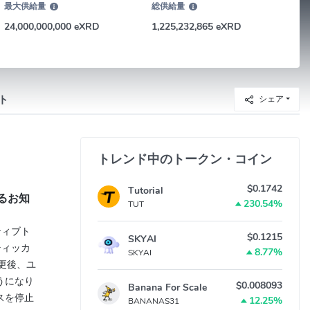
最大供給量
総供給量
24,000,000,000 eXRD
1,225,232,865 eXRD
ト
シェア
トレンド中のトークン・コイン
$0.1742
Tutorial
するお知
230.54%
TUT
イティブト
$0.1215
SKYAI
ティッカ
8.77%
SKYAI
変更後、ユ
うになり
$0.008093
Banana For Scale
スを停止
12.25%
BANANAS31