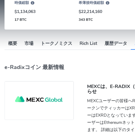
時価総額
希薄後時価総額
$1,134,063
$22,214,160
17 BTC
343 BTC
概要
市場
トークノミクス
Rich List
履歴データ
e-Radixコイン 最新情報
MEXCは、E-RAD
らせ
MEXCユーザーの皆様へRAD
ークンでティッカーはXRD
ーはEXRDとなっていま
ーザーはEthereumネ
ます。 詳細は以下のタイ