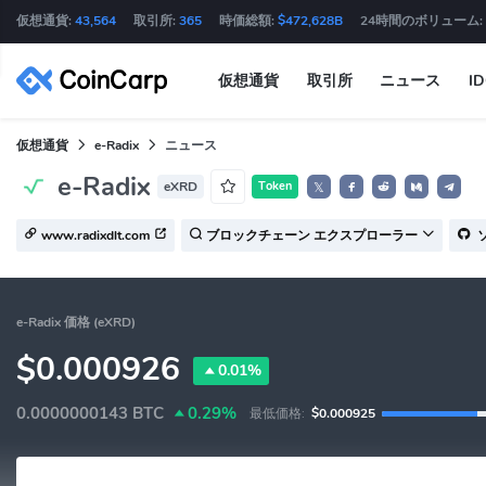
仮想通貨:
43,564
取引所:
365
時価総額:
$472,628B
24時間のボリューム:
仮想通貨
取引所
ニュース
I
仮想通貨
e-Radix
ニュース
e-Radix
eXRD
Token
𝕏
www.radixdlt.com
ブロックチェーン エクスプローラー
e-Radix 価格 (eXRD)
$0.000926
0.01%
0.0000000143
BTC
0.29%
最低価格:
$0.000925