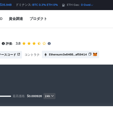
$35.94B
ドミナンス:
BTC 0.3% ETH 0%
ETH Gas:
0 Gwei
DO
資金調達
プロダクト
3.8
評価:
Ethereum:0x6468...af59414
コントラク:
ソースコード
最高価格:
$0.000926
24h