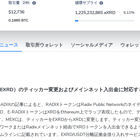
取引量
24h
循環サプライ
$12,736
1,225,232,865 eXRD
5.11%
0.1965 BTC
ニュース
取引所ウォレット
ソーシャルメディア
ウォレッ
IX（EXRD）のティッカー変更およびメインネット入出金に対応
IXの記事によると、RADIXトークンはRadix Public Networkのネ
、E-RADIXトークンはXRDをEthereum上でラップ表現したもので、
す。MEXCは、ティッカーをEXRDからXRDに変更します。ティッカー
ットワークまたはRadixメインネット経由でXRDトークンを入出金できるよ
ムラインに記載されています。EXRD/USDT分離証拠金借り入れサービ