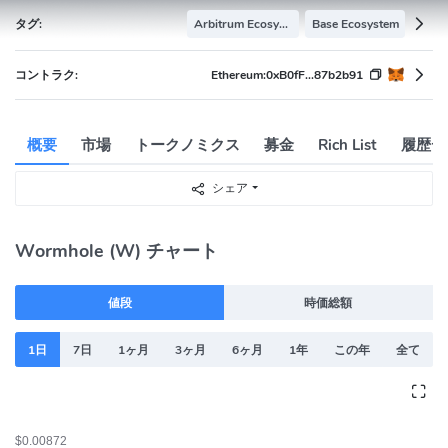
タグ:
Arbitrum Ecosystem
Base Ecosystem
コントラク:
Ethereum:
0xB0fF...87b2b91
概要
市場
トークノミクス
募金
Rich List
履歴デ
シェア
Wormhole (W) チャート
値段
時価総額
1日
7日
1ヶ月
3ヶ月
6ヶ月
1年
この年
全て