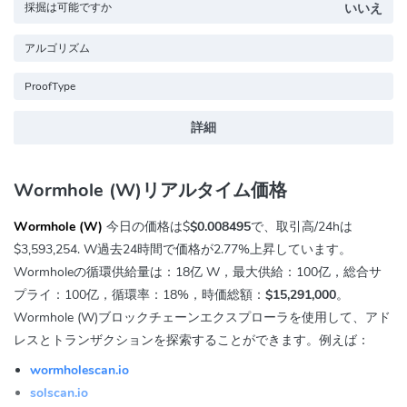
採掘は可能ですか
いいえ
アルゴリズム
ProofType
詳細
Wormhole (W)リアルタイム価格
Wormhole (W)
今日の価格は$
$0.008495
で、取引高/24hは
$3,593,254
. W過去24時間で価格が
2.77%
上昇しています。
Wormholeの循環供給量は：18亿 W，最大供給：100亿，総合サ
プライ：100亿，循環率：18%，時価総額：
$15,291,000
。
Wormhole (W)ブロックチェーンエクスプローラを使用して、アド
レスとトランザクションを探索することができます。例えば：
wormholescan.io
solscan.io