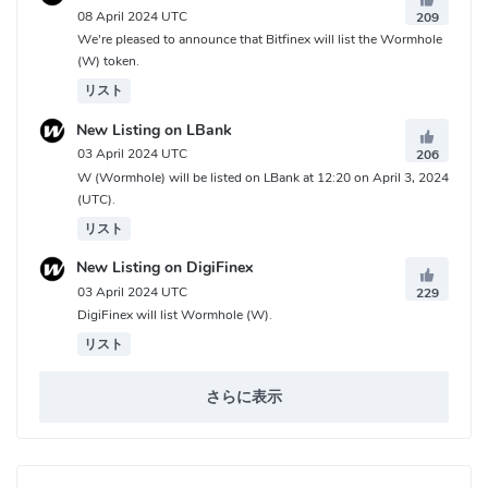
08 April 2024 UTC
209
We're pleased to announce that Bitfinex will list the Wormhole
(W) token.
リスト
New Listing on LBank
03 April 2024 UTC
206
W (Wormhole) will be listed on LBank at 12:20 on April 3, 2024
(UTC).
リスト
New Listing on DigiFinex
03 April 2024 UTC
229
DigiFinex will list Wormhole (W).
リスト
さらに表示