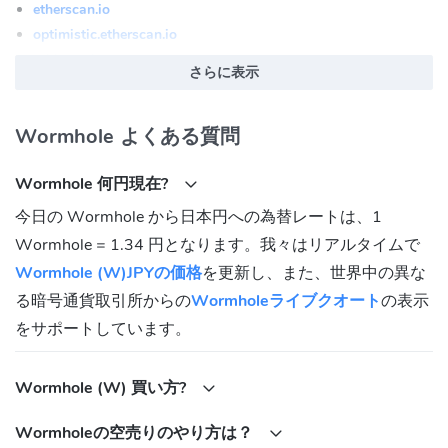
etherscan.io
optimistic.etherscan.io
arbiscan.io
さらに表示
basescan.org
Wormhole (W) 公式ウェブサイト:
https://wormhole.com
Wormhole よくある質問
Wormhole (W) コミュニティ
Wormhole 何円現在?
Twitter:
https://twitter.com/wormholecrypto
今日の Wormhole から日本円への為替レートは、1
Discord:
https://discord.gg/wormholecrypto
Wormhole = 1.34 円となります。我々はリアルタイムで
Telegram:
https://t.me/wormholecrypto
Wormhole (W)JPYの価格
を更新し、また、世界中の異な
Wormhole (W) コントラクトアドレス
る暗号通貨取引所からの
Wormholeライブクオート
の表示
Ethereum:
をサポートしています。
0xB0fFa8000886e57F86dd5264b9582b2Ad87b2b91
Arbitrum(Arb One):
Wormhole (W) 買い方?
0xB0fFa8000886e57F86dd5264b9582b2Ad87b2b91
Solana:
Wormholeの空売りのやり方は？
85VBFQZC9TZkfaptBWjvUw7YbZjy52A6mjtPGjstQAmQ