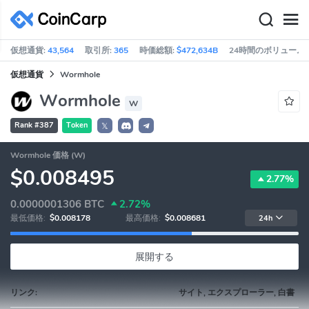
仮想通貨:
43,564
取引所:
365
時価総額:
$472,634B
24時間のボリューム:
仮想通貨
Wormhole
Wormhole
W
Rank #387
Token
𝕏
Wormhole 価格 (W)
$0.008495
2.77%
0.0000001306
BTC
2.72%
最低価格:
$0.008178
最高価格:
$0.008681
24h
展開する
リンク:
サイト, エクスプローラー, 白書