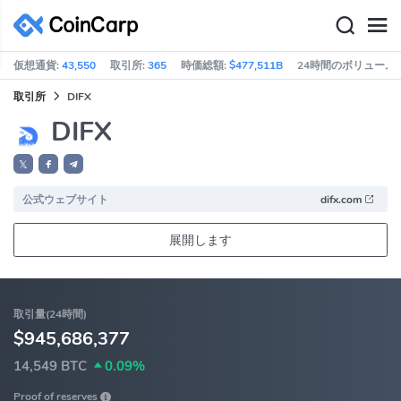
仮想通貨:
43,550
取引所:
365
時価総額:
$477,511B
24時間のボリューム:
取引所
DIFX
DIFX
𝕏
公式ウェブサイト
difx.com
展開します
取引量(24時間)
$945,686,377
14,549 BTC
0.09%
Proof of reserves