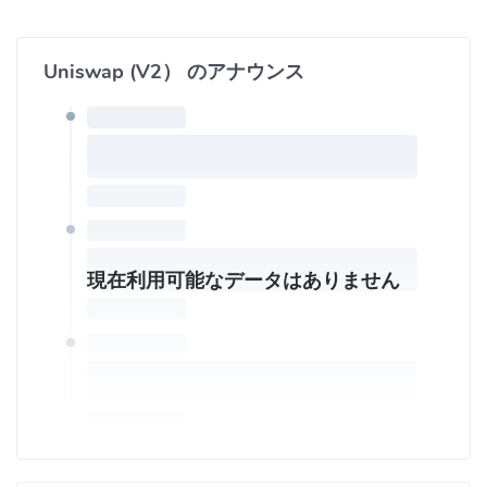
ブサイズに関連する注文の大きさによって異なります。
Uniswapがすばらしいのは、貯蓄システムと自動計算式によって
売り手と買い手をマッチするコストを減らしたことにあります。
Uniswap (V2） のアナウンス
このおかげでトレーダーは簡単かつ迅速に交換できます。
ユーザーは任意の量のERC20トークンを取り出して、必要に応じ
てアービトラージコードを実行可能に。唯一の条件としては、ユ
ーザーが、引き出したトークンの代金を支払うか、トークンを返
却することだ。流動性提供者はプールへロックした金額の大きさ
に応じて、Uniswapで発生したトレード額の0.3%から一部を受け
取るインセンティブがあります。ユニスワップのプラットフォー
現在利用可能なデータはありません
ム自体には取引手数料はかかりません。