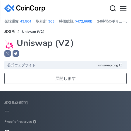
仮想通貨:
43,564
取引所:
365
時価総額:
$472,660B
24時間のボリューム:
取引所
Uniswap (V2）
Uniswap (V2）
𝕏
公式ウェブサイト
uniswap.org
展開します
取引量(24時間)
--
Proof of reserves
--