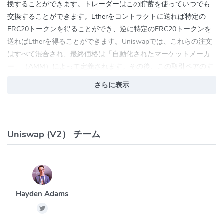
換することができます。トレーダーはこの貯蓄を使っていつでも
交換することができます。Etherをコントラクトに送れば特定の
ERC20トークンを得ることができ、逆に特定のERC20トークンを
送ればEtherを得ることができます。Uniswapでは、これらの注文
はすべて混合され、最終価格は「自動化されたマーケットメーカ
ー」（AMM）によって定義されます。その後、この取引ペアのす
べての流動性はマージされ、2つのカテゴリーに分割されます。
さらに表示
交換するときの価格は、Constant Product Market Maker Modelと
いう価格設定の式によって自動で決められます。交換コントラク
ト内のEtherの量とERC20トークンの量が常に一定になるように価
格が計算されます。この式は別名 x * y = k 式とも呼ばれ、x と y
Uniswap (V2） チーム
は流動性プール内のトークンの数であり、k は積である。 kを一定
にするためには、xとyは互いに逆にしか動けません。
例えば、DaiというERC20トークンの交換コントラクトに15万
DAI、1,000ETHとしたが入っているとします。150DAI/ETHのレー
トが作成されます。 ユーザーがDAI / ETHリザーブプールから
Hayden Adams
10,000 DAIを購入しようとすると、リザーブプールのETH量が増
加し、プールからDAIが削除されます。 価格はDAI/ETHのリザー