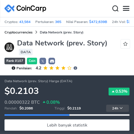
Cryptos:
43,564
Pertukaran:
365
Nilai Pasaran:
$472,639B
24h Vol:
$36
Cryptocurrencies
Data Network (prev. Story)
Data Network (prev. Story)
DATA
Rank #107
Coin
𝕏
4.2
Penilaian:
Data Network (prev. Story) Harga (DATA)
$0.2103
0.53%
0.00000322
BTC
0.08%
Rendah:
$0.2086
Tinggi:
$0.2119
24h
Lebih banyak statistik