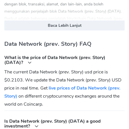
dengan blok, transaksi, alamat, dan lain-lain, anda boleh
menggunakan penjelajah blok Data Network (prev. Story) (DATA).
Berikut adalah beberapa penjelajah blockchain Data Network (prev.
Baca Lebih Lanjut
Story) (DATA) yang paling popular dan berguna:
www.datanetscan.io
Data Network (prev. Story) FAQ
Data Network (prev. Story) (DATA) Laman web rasmi:
https://www.datafdn.org/
What is the price of Data Network (prev. Story)
Data Network (prev. Story) (DATA) Komuniti
(DATA)?
The current Data Network (prev. Story) usd price is
Twitter:
https://x.com/StoryProtocol
$0.2103. We update the Data Network (prev. Story) USD
Discord:
https://discord.gg/storyprotocol
price in real time. Get
live prices of Data Network (prev.
Story)
on different cryptocurrency exchanges around the
world on Coincarp.
Is Data Network (prev. Story) (DATA) a good
investment?