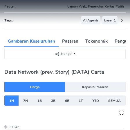
Pautan:
Laman Web, Peneroka, Kertas Putih
Tags:
AI Agents
Layer 1
Gambaran Keseluruhan
Pasaran
Tokenomik
Pengum
Kongsi
Data Network (prev. Story) (DATA) Carta
Harga
Kapasiti Pasaran
1H
7H
1B
3B
6B
1T
YTD
SEMUA