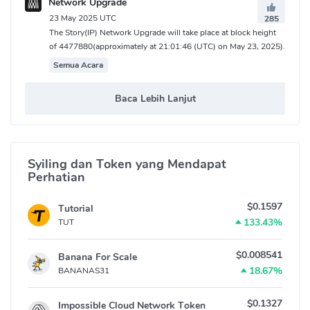
Network Upgrade
23 May 2025 UTC
285
The Story(IP) Network Upgrade will take place at block height
of 4477880(approximately at 21:01:46 (UTC) on May 23, 2025).
Semua Acara
Baca Lebih Lanjut
Syiling dan Token yang Mendapat
Perhatian
$0.1597
Tutorial
133.43%
TUT
$0.008541
Banana For Scale
18.67%
BANANAS31
$0.1327
Impossible Cloud Network Token