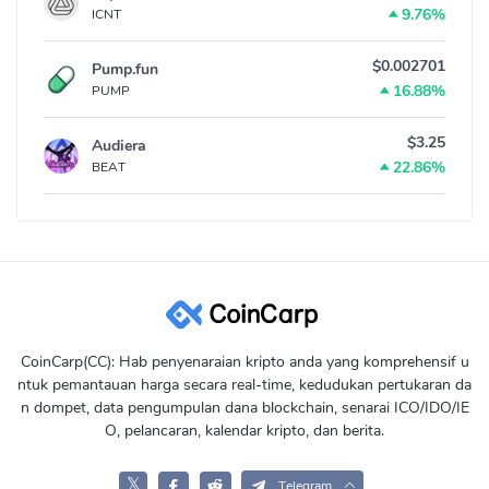
9.76%
ICNT
$0.002701
Pump.fun
16.88%
PUMP
$3.25
Audiera
22.86%
BEAT
CoinCarp(CC): Hab penyenaraian kripto anda yang komprehensif u
ntuk pemantauan harga secara real-time, kedudukan pertukaran da
n dompet, data pengumpulan dana blockchain, senarai ICO/IDO/IE
O, pelancaran, kalendar kripto, dan berita.
𝕏
Telegram