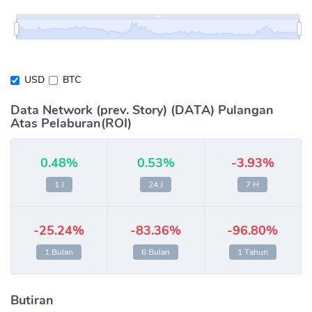
USD
BTC
Data Network (prev. Story) (DATA) Pulangan
Atas Pelaburan(ROI)
0.48%
0.53%
-3.93%
1 J
24 J
7 H
-25.24%
-83.36%
-96.80%
1 Bulan
6 Bulan
1 Tahun
Butiran