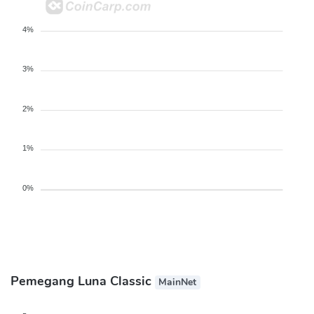
4%
3%
2%
1%
0%
Pemegang Luna Classic
MainNet