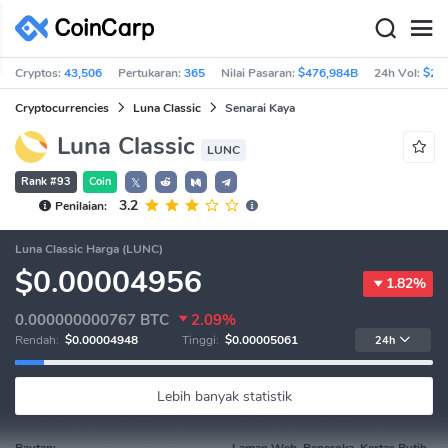
Cryptos:
43,506
Pertukaran:
365
Nilai Pasaran:
$476,984B
24h Vol:
$26
Cryptocurrencies
Luna Classic
Senarai Kaya
Luna Classic
LUNC
Rank #93
Coin
𝕏
3.2
Penilaian:
Luna Classic Harga (LUNC)
$0.00004956
1.82%
0.000000000767
BTC
2.09%
Rendah:
$0.00004948
Tinggi:
$0.00005061
24h
Lebih banyak statistik
Pautan:
Laman Web, Peneroka, Kertas Putih