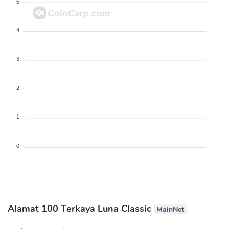
5
4
3
2
1
0
Alamat 100 Terkaya Luna Classic
MainNet