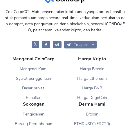
CoinCarp(CC): Hab penyenaraian kripto anda yang komprehensif u
ntuk pemantauan harga secara real-time, kedudukan pertukaran da
n dompet, data pengumpulan dana blockchain, senarai ICO/IDO/IE
O, pelancaran, kalendar kripto, dan berita.
𝕏
Telegram
Mengenai CoinCarp
Harga Kripto
Mengenai Kami
Harga Bitcoin
Syarat penggunaan
Harga Ethereum
Dasar privasi
Harga BNB
Penafian
Harga DogeCoin
Sokongan
Derma Kami
Pengiklanan
Bitcoin
Borang Permohonan
ETH&USDT(ERC20)