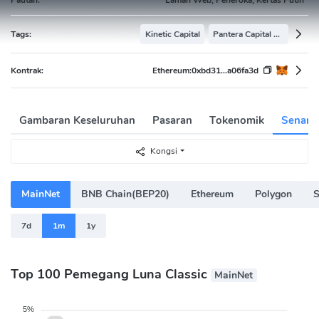
Tags:
Kinetic Capital
Pantera Capital Portfolio
Kontrak:
Ethereum:
0xbd31...a06fa3d
Gambaran Keseluruhan
Pasaran
Tokenomik
Senara
Kongsi
MainNet
BNB Chain(BEP20)
Ethereum
Polygon
S
7d
1m
1y
Top 100 Pemegang Luna Classic
MainNet
5%