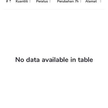
#
Kuantiti
Peratus
Perubahan 7h
Alamat
#
Alamat
Kuantiti
Peratus
Perubahan 7h
No data available in table