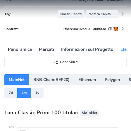
Tag:
Kinetic Capital
Pantera Capital Portfolio
Contratti:
Ethereum:
0xbd31...a06fa3d
Panoramica
Mercati
Informazioni sul Progetto
Elenc
Condividi
MainNet
BNB Chain(BEP20)
Ethereum
Polygon
S
7d
1m
1y
Luna Classic Primi 100 titolari
MainNet
5%