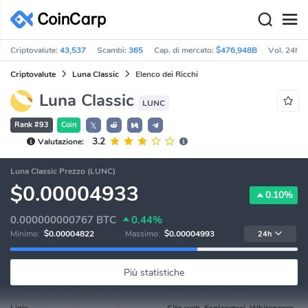
Criptovalute:
43,537
Scambi:
365
Cap. di mercato:
$476,948B
Vol. 24h:
Criptovalute
Luna Classic
Elenco dei Ricchi
Luna Classic
LUNC
Rank #93
Coin
𝕏
3.2
Valutazione:
Luna Classic Prezzo (LUNC)
$0.00004933
0.10%
0.000000000767
BTC
0.44%
Minimo:
$0.00004822
Massimo:
$0.00004993
24h
Più statistiche
Link:
Sito web, Esploratori, Whitepaper