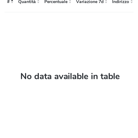
#
Quantità
Percentuale
Variazione 7d
Indirizzo
#
Indirizzo
Quantità
Percentuale
Variazione 7d
No data available in table