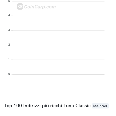
5
4
3
2
1
0
Top 100 Indirizzi più ricchi Luna Classic
MainNet