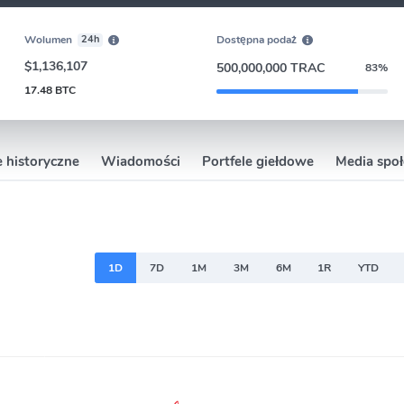
Wolumen
24h
Dostępna podaż
$1,136,107
500,000,000 TRAC
83%
17.48 BTC
 historyczne
Wiadomości
Portfele giełdowe
Media spo
1D
7D
1M
3M
6M
1R
YTD