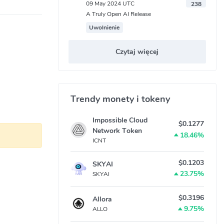
09 May 2024 UTC
238
A Truly Open AI Release
Uwolnienie
Czytaj więcej
Trendy monety i tokeny
Impossible Cloud
$0.1277
Network Token
18.46%
ICNT
$0.1203
SKYAI
23.75%
SKYAI
$0.3196
Allora
9.75%
ALLO