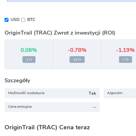
USD
BTC
OriginTrail (TRAC) Zwrot z inwestycji (ROI)
0.08%
-0.78%
-1.19%
1 H
24 H
7 D
Szczegóły
Możliwość wydobycia
Tak
Algorytm
Cena emisyjna
--
OriginTrail (TRAC) Cena teraz