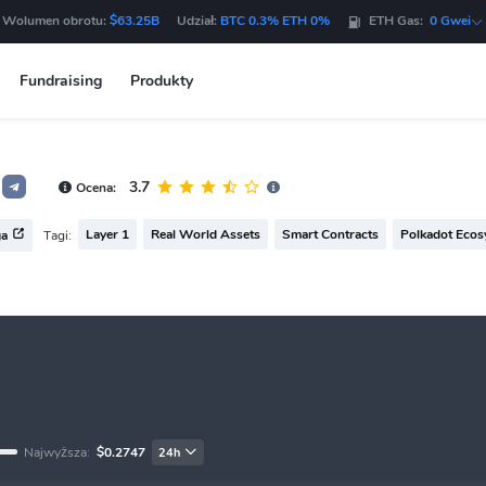
 Wolumen obrotu:
$63.25B
Udział:
BTC 0.3% ETH 0%
ETH Gas:
0 Gwei
Fundraising
Produkty
3.7
Ocena:
Layer 1
Real World Assets
Smart Contracts
Polkadot Ecos
Tagi:
ga
Najwyższa:
$0.2747
24h