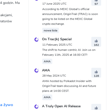
4 godzin. Ma
17 June 2025 UTC
97
According to MEXC Global's official
announcement, OriginTrail (TRAC) is soon
akcjami,
going to be listed on the MEXC Global
oratorów
crypto exchange.
nowa lista
On Trac(k) Special
11 February 2025 UTC
162
The shift to human-centric AI. Join us on
February 11th, 2025 at 16:00 CET!
AMA
AMA
28 May 2024 UTC
128
AMA hosted by Polkadot Insider with
OriginTrail team discussing AI and future
plans at 14:00 CEST.
AMA
na żywo
A Truly Open AI Release