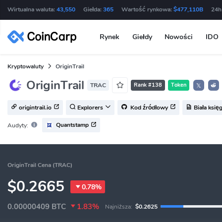
Wirtualna waluta:
43,550
Giełda:
365
Wartość rynkowa:
$477,110B
24h
Rynek
Giełdy
Nowości
IDO
Kryptowaluty
OriginTrail
OriginTrail
TRAC
Rank #138
Token
𝕏
origintrail.io
Explorers
Kod źródłowy
Biała księ
Quantstamp
Audyty:
OriginTrail Cena (TRAC)
$0.2665
0.78%
0.00000409
BTC
1.83%
Najniższa:
$0.2625