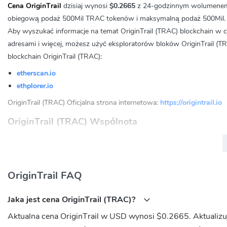
Cena OriginTrail
dzisiaj wynosi
$0.2665
z 24-godzinnym wolumene
obiegową podaż 500Mil TRAC tokenów i maksymalną podaż 500Mil.
Aby wyszukać informacje na temat OriginTrail (TRAC) blockchain w c
adresami i więcej, możesz użyć eksploratorów bloków OriginTrail (TR
blockchain OriginTrail (TRAC):
etherscan.io
ethplorer.io
OriginTrail (TRAC) Oficjalna strona internetowa:
https://origintrail.io
OriginTrail (TRAC) Wspólnota
Twitter:
https://twitter.com/origin_trail
Reddit:
https://www.reddit.com/r/OriginTrail/
Telegram:
https://t.me/origintrail
OriginTrail FAQ
Jaki jest adres umowy OriginTrail (TRAC)?
Jaka jest cena OriginTrail (TRAC)?
Ethereum:
0xaa7a9ca87d3694b5755f213b5d04094b8d0f0a6f
Aktualna cena OriginTrail w USD wynosi $0.2665. Aktualizu
XDai Chain:
0xeddd81e0792e764501aae206eb432399a0268db5