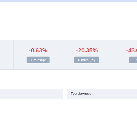
-0.63%
-20.35%
-43
1 miesiąc
6 miesięcy
1 
Typ dowodu