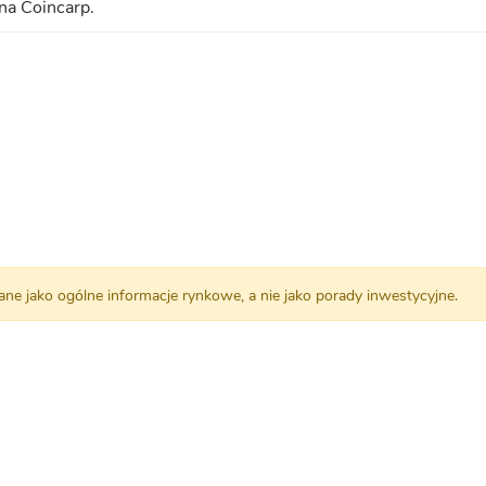
na Coincarp.
czane jako ogólne informacje rynkowe, a nie jako porady inwestycyjne.