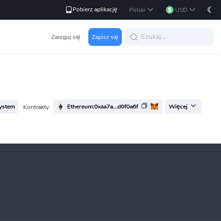
Pobierz aplikację
Polski
USD
Zaloguj się
Zapisz się
ystem
Ethereum:0xaa7a...d0f0a6f
Kontrakty:
Więcej