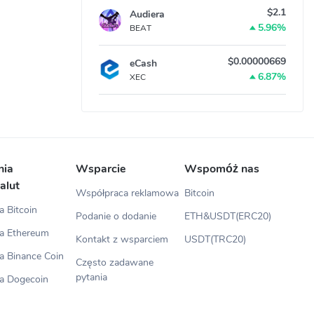
$2.1
Audiera
5.96%
BEAT
$0.00000669
eCash
6.87%
XEC
nia
Wsparcie
Wspomóż nas
alut
Współpraca reklamowa
Bitcoin
 Bitcoin
Podanie o dodanie
ETH&USDT(ERC20)
a Ethereum
Kontakt z wsparciem
USDT(TRC20)
a Binance Coin
Często zadawane
pytania
a Dogecoin