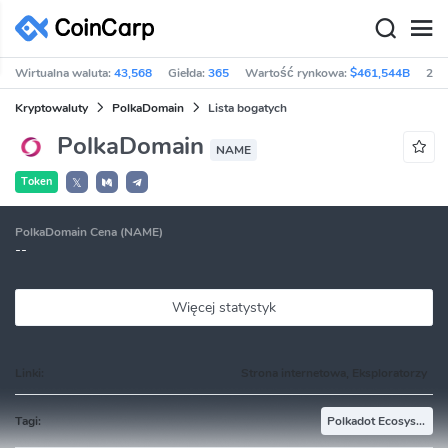
Wirtualna waluta:
43,568
Giełda:
365
Wartość rynkowa:
$461,544B
24h
Kryptowaluty
PolkaDomain
Lista bogatych
PolkaDomain
NAME
Token
𝕏
PolkaDomain Cena (NAME)
--
Więcej statystyk
Linki:
Strona internetowa, Eksploratorzy
Tagi:
Polkadot Ecosystem