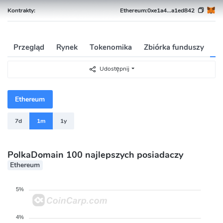
Kontrakty:
Ethereum:
0xe1a4...a1ed842
Przegląd
Rynek
Tokenomika
Zbiórka funduszy
L
Udostępnij
Ethereum
7d
1m
1y
PolkaDomain 100 najlepszych posiadaczy
Ethereum
5%
4%