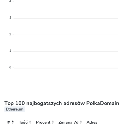
4
3
2
1
0
Top 100 najbogatszych adresów PolkaDomain
Ethereum
#
Ilość
Procent
Zmiana 7d
Adres
#
Adres