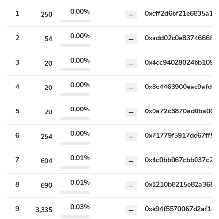
Ilość
Procent
Zmiana 7d
0.00%
1
250
--
0.00%
2
54
--
0.00%
3
20
--
0.00%
4
20
--
0.00%
5
20
--
0.00%
6
254
--
0.01%
7
604
--
0.01%
8
690
--
0.03%
9
3,335
--