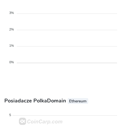
3%
2%
1%
0%
Posiadacze PolkaDomain
Ethereum
5