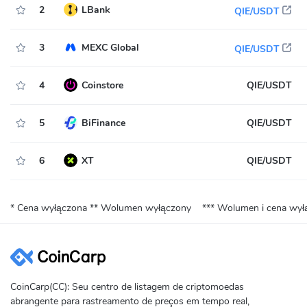
2
LBank
QIE/USDT
3
MEXC Global
QIE/USDT
4
Coinstore
QIE/USDT
5
BiFinance
QIE/USDT
6
XT
QIE/USDT
* Cena wyłączona
** Wolumen wyłączony
*** Wolumen i cena wył
CoinCarp(CC): Seu centro de listagem de criptomoedas
abrangente para rastreamento de preços em tempo real,