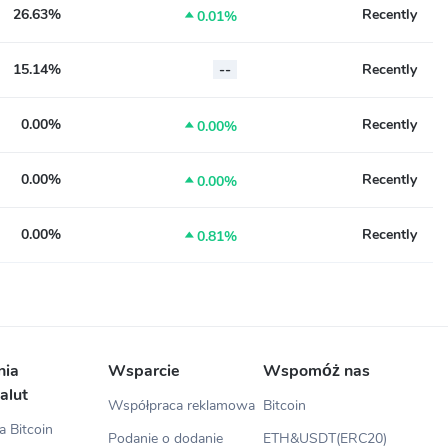
26.63%
Recently

0.01%
15.14%
--
Recently
0.00%
Recently

0.00%
0.00%
Recently

0.00%
0.00%
Recently

0.81%
nia
Wsparcie
Wspomóż nas
alut
Współpraca reklamowa
Bitcoin
 Bitcoin
Podanie o dodanie
ETH&USDT(ERC20)