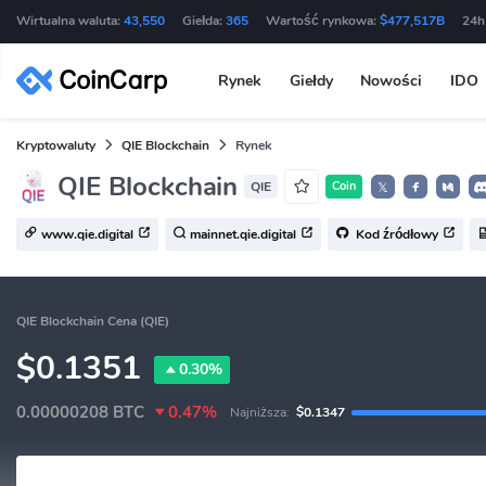
Wirtualna waluta:
43,550
Giełda:
365
Wartość rynkowa:
$477,517B
24h
Rynek
Giełdy
Nowości
IDO
Kryptowaluty
QIE Blockchain
Rynek
QIE Blockchain
QIE
Coin
𝕏
www.qie.digital
mainnet.qie.digital
Kod źródłowy
QIE Blockchain Cena (QIE)
$0.1351
0.30%
0.00000208
BTC
0.47%
Najniższa:
$0.1347