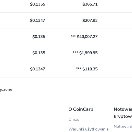
$0.1355
$365.71
$0.1347
$207.93
$0.135
*** $40,007.27
$0.135
*** $1,999.95
$0.1347
*** $110.35
ączone
O CoinCarp
Notowa
kryptow
O nas
Notowania
Warunki użytkowania