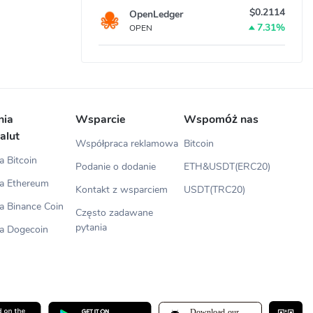
$0.2114
OpenLedger
7.31%
OPEN
nia
Wsparcie
Wspomóż nas
alut
Współpraca reklamowa
Bitcoin
 Bitcoin
Podanie o dodanie
ETH&USDT(ERC20)
a Ethereum
Kontakt z wsparciem
USDT(TRC20)
a Binance Coin
Często zadawane
pytania
a Dogecoin