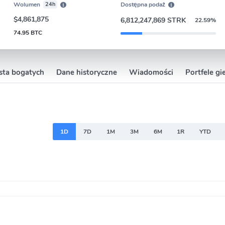
Wolumen
24h
Dostępna podaż
$4,861,875
6,812,247,869 STRK
22.59%
74.95 BTC
ista bogatych
Dane historyczne
Wiadomości
Portfele g
1D
7D
1M
3M
6M
1R
YTD