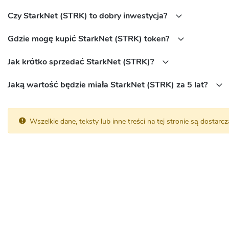
Gdzie można kupić tokeny STRK?
Czy StarkNet (STRK) to dobry inwestycja?
Tokeny STRK są dostępne na wielu popularnych giełdach kryptowalut,
Gdzie mogę kupić StarkNet (STRK) token?
lub walut fiat.
Jak krótko sprzedać StarkNet (STRK)?
StarkNet (STRK) Wspólnota
Jaką wartość będzie miała StarkNet (STRK) za 5 lat?
Twitter:
https://twitter.com/StarkWareLtd
Medium:
https://medium.com/starkware
Jaki jest adres umowy StarkNet (STRK)?
Wszelkie dane, teksty lub inne treści na tej stronie są dostar
Ethereum:
0xCa14007Eff0dB1f8135f4C25B34De49AB0d42766
Starknet:
0x04718f5a0fc34cc1af16a1cdee98ffb20c31f5cd61d6a