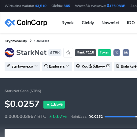
Wirtualna waluta:
43,519
Giełda:
365
Wartość rynkowa:
$476,983B
24h
Rynek
Giełdy
Nowości
IDO
Kryptowaluty
StarkNet
StarkNet
STRK
Rank #118
Token
𝕏
starkware.co
Explorers
Kod źródłowy
Biała ksi
StarkNet Cena (STRK)
$0.0257
1.65%
0.0000003967
BTC
0.67%
Najniższa:
$0.0252