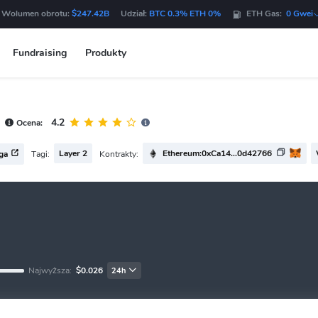
 Wolumen obrotu:
$247.42B
Udział:
BTC 0.3% ETH 0%
ETH Gas:
0 Gwei
Fundraising
Produkty
4.2
Ocena:
Layer 2
Ethereum:0xCa14...0d42766
Tagi:
Kontrakty:
ęga
Najwyższa:
$0.026
24h