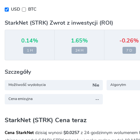
USD
BTC
StarkNet (STRK) Zwrot z inwestycji (ROI)
0.14%
1.65%
-0.26%
1 H
24 H
7 D
Szczegóły
Możliwość wydobycia
Nie
Algorytm
Cena emisyjna
--
StarkNet (STRK) Cena teraz
Cena StarkNet
dzisiaj wynosi
$0.0257
z 24-godzinnym wolumenem 