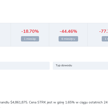
-18.70%
-44.46%
-77
1 miesiąc
6 miesięcy
1 
Typ dowodu
handlu
$4,861,875
. Cena STRK jest w górę
1.65%
w ciągu ostatnich 24