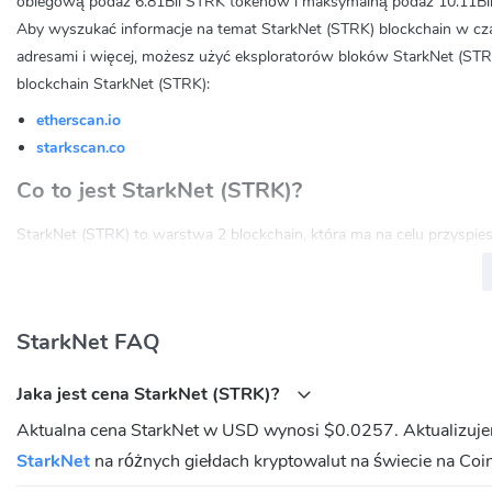
obiegową podaż 6.81Bil STRK tokenów i maksymalną podaż 10.11Bil
Aby wyszukać informacje na temat StarkNet (STRK) blockchain w czas
adresami i więcej, możesz użyć eksploratorów bloków StarkNet (STRK)
blockchain StarkNet (STRK):
etherscan.io
starkscan.co
Co to jest StarkNet (STRK)?
StarkNet (STRK) to warstwa 2 blockchain, która ma na celu przyspies
Wykorzystuje technologię zk-STARKs, aby zapewnić skalowalność i 
Jakie są główne zalety StarkNet?
StarkNet FAQ
StarkNet oferuje wysoką przepustowość i niskie opóźnienia, co pozwal
również bardziej bezpieczna i prywatna.
Jaka jest cena StarkNet (STRK)?
Jak działa StarkNet?
Aktualna cena StarkNet w USD wynosi $0.0257. Aktualizuj
StarkNet działa jako warstwa 2 na Ethereum, co oznacza, że przetw
StarkNet
na różnych giełdach kryptowalut na świecie na Coi
tych transakcji na Ethereum. Dzięki temu transakcje są szybsze i tańs