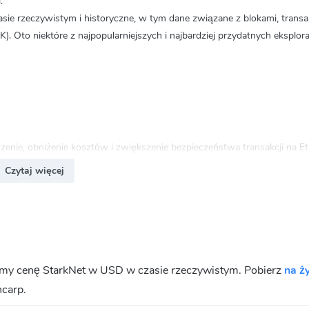
.
ie rzeczywistym i historyczne, w tym dane związane z blokami, transa
. Oto niektóre z najpopularniejszych i najbardziej przydatnych eksplo
zenie, obniżenie kosztów i zwiększenie bezpieczeństwa transakcji na E
efektywność.
Czytaj więcej
a na szybkie przetwarzanie transakcji. Dzięki technologii zk-STARKs, s
emy cenę StarkNet w USD w czasie rzeczywistym. Pobierz
na ż
arza transakcje poza głównym łańcuchem Ethereum, a następnie przesy
ncarp.
ze.