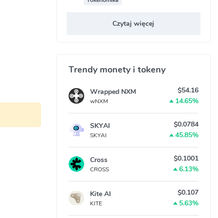
Czytaj więcej
 kryptowalut
Trendy monety i tokeny
$54.16
Wrapped NXM
14.65%
wNXM
$0.0784
SKYAI
45.85%
SKYAI
$0.1001
Cross
6.13%
CROSS
$0.107
Kite AI
5.63%
KITE