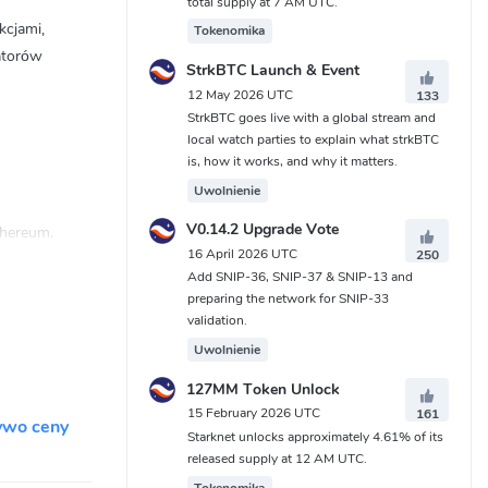
total supply at 7 AM UTC.
kcjami,
Tokenomika
ratorów
StrkBTC Launch & Event
12 May 2026 UTC
133
StrkBTC goes live with a global stream and
local watch parties to explain what strkBTC
is, how it works, and why it matters.
Uwolnienie
V0.14.2 Upgrade Vote
thereum.
16 April 2026 UTC
250
Add SNIP-36, SNIP-37 & SNIP-13 and
preparing the network for SNIP-33
validation.
ieć jest
Uwolnienie
127MM Token Unlock
15 February 2026 UTC
161
ywo ceny
Starknet unlocks approximately 4.61% of its
ła dowody
released supply at 12 AM UTC.
Tokenomika