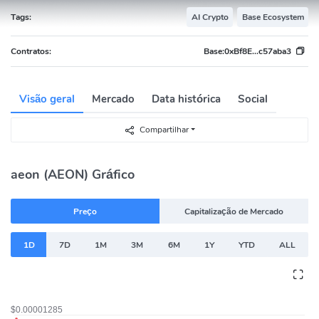
Tags:
AI Crypto
Base Ecosystem
Contratos:
Base:
0xBf8E...c57aba3
Visão geral
Mercado
Data histórica
Social
Compartilhar
aeon (AEON) Gráfico
Preço
Capitalização de Mercado
1D
7D
1M
3M
6M
1Y
YTD
ALL