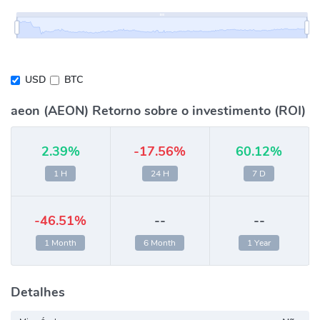
USD
BTC
aeon (AEON) Retorno sobre o investimento (ROI)
2.39%
-17.56%
60.12%
1 H
24 H
7 D
-46.51%
--
--
1 Month
6 Month
1 Year
Detalhes