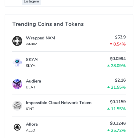
Listagem
Trending Coins and Tokens
$53.9
Wrapped NXM
0.54%
wNXM
$0.0994
SKYAI
28.09%
SKYAI
$2.16
Audiera
21.55%
BEAT
$0.1159
Impossible Cloud Network Token
11.55%
ICNT
$0.3246
Allora
25.72%
ALLO