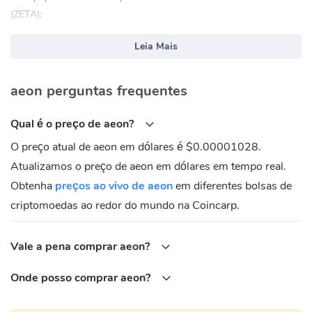
(ZETA):
basescan.org
Leia Mais
aeon (AEON) Сообщество
aeon perguntas frequentes
Twitter:
https://x.com/aeonframework
Qual é o endereço de contrato de aeon (AEON)?
Qual é o preço de aeon?
Base:
0xBf8E8f0e8866a7052F948C16508644347c57aba3
O preço atual de aeon em dólares é $0.00001028.
Atualizamos o preço de aeon em dólares em tempo real.
Obtenha
preços ao vivo de aeon
em diferentes bolsas de
criptomoedas ao redor do mundo na Coincarp.
Vale a pena comprar aeon?
Onde posso comprar aeon?