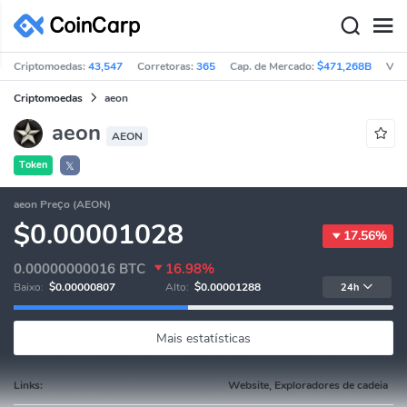
Criptomoedas:
43,547
Corretoras:
365
Cap. de Mercado:
$471,268B
Vol
Criptomoedas
aeon
aeon
AEON
Token
𝕏
aeon Preço (AEON)
$0.00001028
17.56%
0.00000000016
BTC
16.98%
Baixo:
$0.00000807
Alto:
$0.00001288
24h
Mais estatísticas
Links:
Website, Exploradores de cadeia