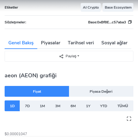
Etiketler
AI Crypto
Base Ecosystem
Sözleşmeler:
Base:
0xBf8E...c57aba3
Genel Bakış
Piyasalar
Tarihsel veri
Sosyal ağlar
Paylaş
aeon (AEON) grafiği
Fiyat
Piyasa Değeri
1D
7D
1M
3M
6M
1Y
YTD
TÜMÜ