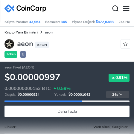
Kripto Paralar:
43,564
Borsalar:
365
Piyasa Değeri:
$472,638B
24s Haci
Kripto Para Birimleri
aeon
aeon
AEON
Token
𝕏
aeon Fiyat (AEON)
$0.00000997
0.91%
0.000000000153
BTC
0.59%
Düşük:
$0.00000924
Yüksek:
$0.00001042
24s
Daha fazla
Linkler:
Web sitesi, Gezginler