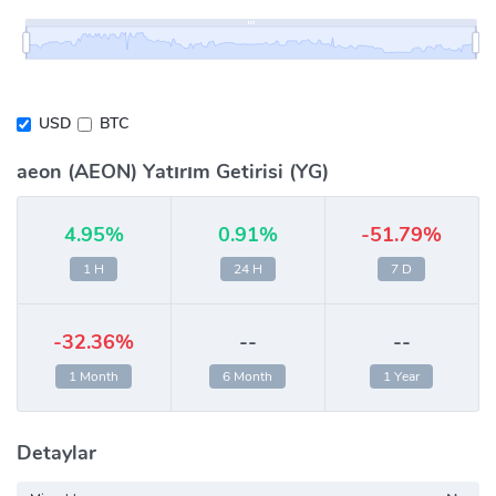
USD
BTC
aeon (AEON) Yatırım Getirisi (YG)
4.95%
0.91%
-51.79%
1 H
24 H
7 D
-32.36%
--
--
1 Month
6 Month
1 Year
Detaylar