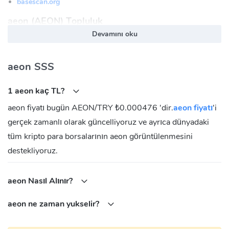
basescan.org
aeon (AEON) Topluluk
Devamını oku
Twitter:
https://x.com/aeonframework
aeon (AEON) Sözleşmeler
aeon SSS
Base:
0xBf8E8f0e8866a7052F948C16508644347c57aba3
1 aeon kaç TL?
aeon fiyatı bugün AEON/TRY ₺0.000476 'dir.
aeon fiyatı
'i
gerçek zamanlı olarak güncelliyoruz ve ayrıca dünyadaki
tüm kripto para borsalarının aeon görüntülenmesini
destekliyoruz.
aeon Nasıl Alınır?
aeon ne zaman yukselir?