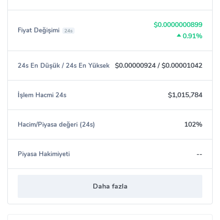
$0.0000000899
Fiyat Değişimi
24s
0.91%
$0.00000924
/
$0.00001042
24s En Düşük / 24s En Yüksek
$1,015,784
İşlem Hacmi 24s
102%
Hacim/Piyasa değeri (24s)
--
Piyasa Hakimiyeti
Daha fazla