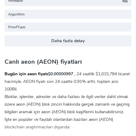
Mineable
No
Algorithm
ProofType
Daha fazla detay
Canlı aeon (AEON) fiyatları
Bugün için aeon fiyatı
$0.00000997
, 24 saatlik
$1,015,784
ticaret
hacmiyle. AEON fiyatı son 24 saatte
0.91%
arttı. toplam arzı
100Bil.
Bloklar, işlemler, adresler ve daha fazlası ile ilgili veriler dahil olmak
üzere aeon (AEON) blok zinciri hakkında gerçek zamanlı ve geçmiş
bilgileri aramak için aeon (AEON) blok kaşiflerini kullanabilirsiniz.
İşte en popüler ve faydalı olanlardan bazıları aeon (AEON)
blockchain araştırmacıları dışarıda: