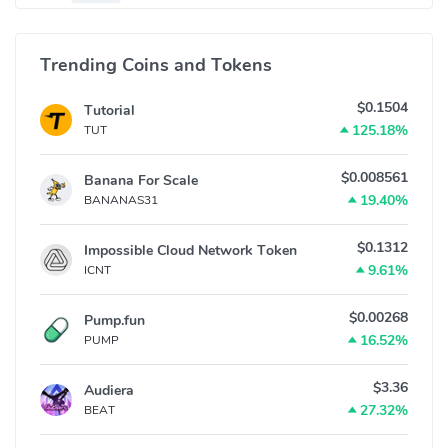
Trending Coins and Tokens
$0.1504
Tutorial
125.18%
TUT
$0.008561
Banana For Scale
19.40%
BANANAS31
$0.1312
Impossible Cloud Network Token
9.61%
ICNT
$0.00268
Pump.fun
16.52%
PUMP
$3.36
Audiera
27.32%
BEAT