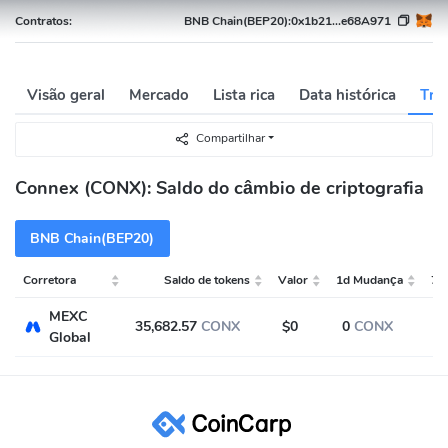
Contratos:
BNB Chain(BEP20):
0x1b21...e68A971
Visão geral
Mercado
Lista rica
Data histórica
Troc
Compartilhar
Connex (CONX): Saldo do câmbio de criptografia
BNB Chain(BEP20)
Corretora
Saldo de tokens
Valor
1d Mudança
7d
MEXC
35,682.57
CONX
$0
0
CONX
Global