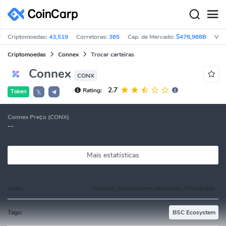
Criptomoedas:
43,519
Corretoras:
365
Cap. de Mercado:
$476,968B
Vol
Criptomoedas
Connex
Trocar carteiras
Connex
CONX
2.7
Rating:
Token
𝕏
Connex Preço (CONX)
--
Mais estatísticas
Links:
Website, Exploradores de cadeia, Whitepaper
Tags:
BSC Ecosystem