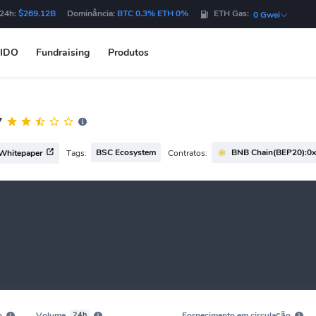
 24h:
$269.12B
Dominância:
BTC 0.3% ETH 0%
ETH Gas:
0 Gwei
IDO
Fundraising
Produtos
7
BSC Ecosystem
BNB Chain(BEP20):0x
Tags:
Contratos:
Whitepaper
o
Volume
24h
Fornecimento em circulação