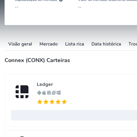
--
--
Visão geral
Mercado
Lista rica
Data histórica
Troc
Connex (CONX) Carteiras
Ledger