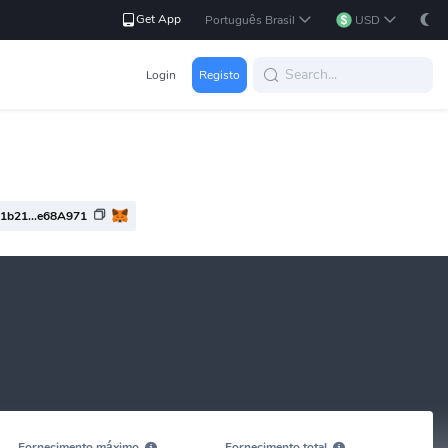
Get App
Português Brasil
USD
Login
Registo
1b21...e68A971
Fornecimento máximo
Fornecimento total