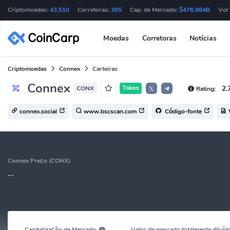
Criptomoedas:
43,510
Corretoras:
365
Cap. de Mercado:
$476,984B
Vol
Moedas
Corretoras
Notícias
Criptomoedas
Connex
Carteiras
Connex
2.
CONX
Token
Rating:
𝕏
connex.social
www.bscscan.com
Código-fonte
Connex Preço (CONX)
--
Capitalização de Mercado
Valor de mercado totalmente diluíd