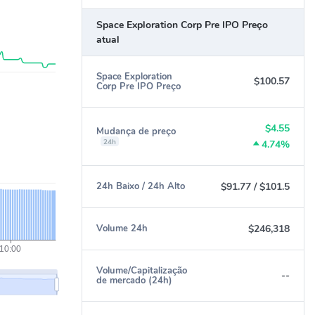
Space Exploration Corp Pre IPO Preço
atual
Space Exploration
$100.57
Corp Pre IPO Preço
$4.55
Mudança de preço
24h
4.74%
$91.77
/
$101.5
24h Baixo / 24h Alto
$246,318
Volume 24h
Volume/Capitalização
--
de mercado (24h)