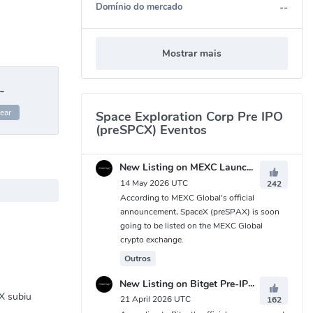
--
Domínio do mercado
Mostrar mais
-
ear
Space Exploration Corp Pre IPO
(preSPCX) Eventos
New Listing on MEXC Launchpad
14 May 2026 UTC
242
According to MEXC Global's official
announcement, SpaceX (preSPAX) is soon
going to be listed on the MEXC Global
crypto exchange.
Outros
New Listing on Bitget Pre-IPO Zone
X subiu
21 April 2026 UTC
162