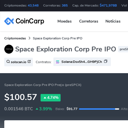
Criptomoedas:
43,548
Corretoras:
365
Cap. de Mercado:
$471,978B
Vol
Moedas
Corretoras
Notícias
Criptomoedas
Space Exploration Corp Pre IPO
Space Exploration Corp Pre IPO
preS
Solana:Dsx5h4...GH9PjCh
Contratos:
solscan.io
Space Exploration Corp Pre IPO Preço (preSPCX)
$100.57
4.74%
0.001546
BTC
3.99%
Baixo:
$91.77
Alto