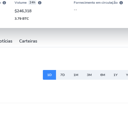
o
Volume
24h
Fornecimento em circulação
--
$246,318
3.79 BTC
otícias
Carteiras
1D
7D
1M
3M
6M
1Y