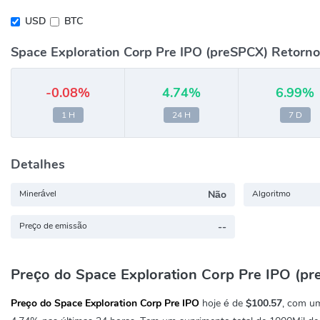
USD
BTC
Space Exploration Corp Pre IPO (preSPCX) Retorno
-0.08%
4.74%
6.99%
1 H
24 H
7 D
Detalhes
Minerável
Não
Algoritmo
Preço de emissão
--
Preço do Space Exploration Corp Pre IPO (p
Preço do Space Exploration Corp Pre IPO
hoje é de
$100.57
, com u