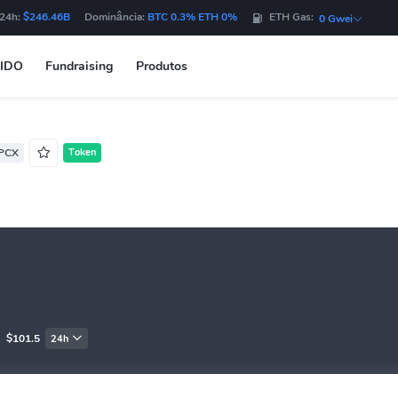
 24h:
$246.46B
Dominância:
BTC 0.3% ETH 0%
ETH Gas:
0 Gwei
IDO
Fundraising
Produtos
PCX
Token
:
$101.5
24h