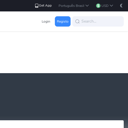
Get App
Português Brasil
USD
Login
Registo