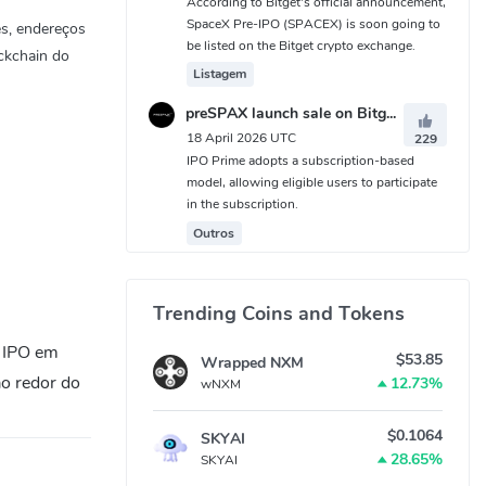
According to Bitget's official announcement,
SpaceX Pre-IPO (SPACEX) is soon going to
es, endereços
be listed on the Bitget crypto exchange.
ckchain do
Listagem
preSPAX launch sale on Bitget IPO Prime
18 April 2026 UTC
229
IPO Prime adopts a subscription-based
model, allowing eligible users to participate
in the subscription.
Outros
Trending Coins and Tokens
e IPO em
$53.85
Wrapped NXM
o redor do
12.73%
wNXM
$0.1064
SKYAI
28.65%
SKYAI