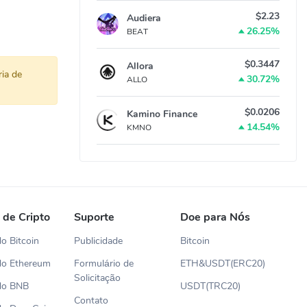
$2.23
Audiera
26.25%
BEAT
$0.3447
Allora
ia de
30.72%
ALLO
$0.0206
Kamino Finance
14.54%
KMNO
 de Cripto
Suporte
Doe para Nós
o Bitcoin
Publicidade
Bitcoin
do Ethereum
Formulário de
ETH&USDT(ERC20)
Solicitação
do BNB
USDT(TRC20)
Contato