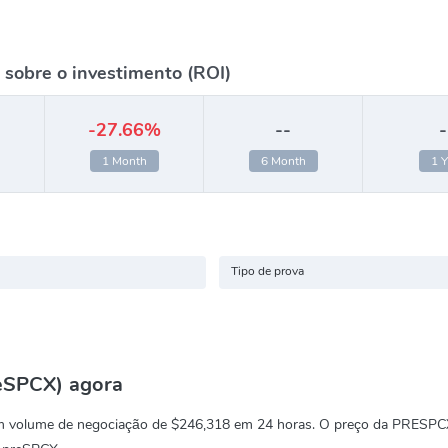
 sobre o investimento (ROI)
-27.66%
--
-
1 Month
6 Month
1 Y
Tipo de prova
reSPCX) agora
m volume de negociação de
$246,318
em 24 horas. O preço da PRESPC