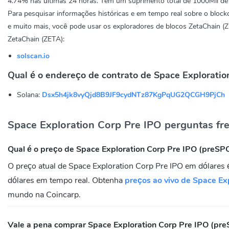
4.74%
nas últimas 24 horas. Tem um suprimento total de 1000Mil d
Para pesquisar informações históricas e em tempo real sobre o blockc
e muito mais, você pode usar os exploradores de blocos ZetaChain (Z
ZetaChain (ZETA):
solscan.io
Qual é o endereço de contrato de Space Explorati
Solana:
Dsx5h4jk8vyQjd8B9JF9cydNTz87KgPqUG2QCGH9PjCh
Space Exploration Corp Pre IPO perguntas fr
Qual é o preço de Space Exploration Corp Pre IPO (preS
O preço atual de Space Exploration Corp Pre IPO em dólares
dólares em tempo real. Obtenha
preços ao vivo de Space Ex
mundo na Coincarp.
Vale a pena comprar Space Exploration Corp Pre IPO (pr