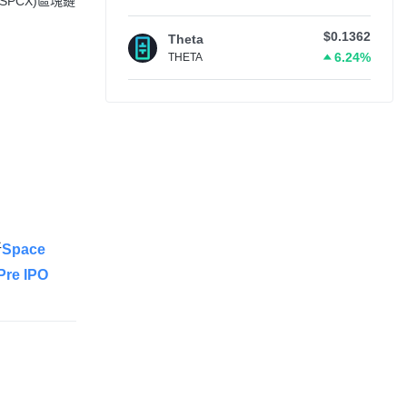
reSPCX)區塊鏈
$0.1362
Theta
6.24%
THETA
新
Space
Pre IPO