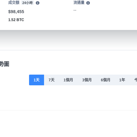
成交額
流通量
24小時
--
$98,455
1.52 BTC
走勢圖
1天
7天
1個月
3個月
6個月
1年