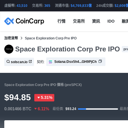
虛擬幣:
43,510
交易所:
365
流通市值:
$4,769,833億
24h成交額:
$2,608
行情
交易所
資訊
IDO
融
加密貨幣
Space Exploration Corp Pre IPO
Space Exploration Corp Pre IPO
pr
Solana:Dsx5h4...GH9PjCh
契約:
solscan.io
Space Exploration Corp Pre IPO 價格 (preSPCX)
$94.85
5.31%
0.001466
BTC
6.11%
最低價:
$93.24
最高