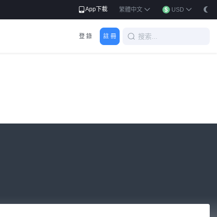
App下載
繁體中文
USD
登 錄
註 冊