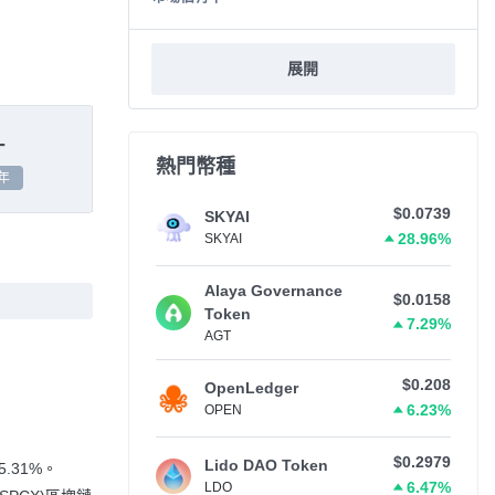
展開
-
熱門幣種
年
$0.0739
SKYAI
28.96%
SKYAI
Alaya Governance
$0.0158
Token
7.29%
AGT
$0.208
OpenLedger
6.23%
OPEN
$0.2979
Lido DAO Token
5.31%
。
6.47%
LDO