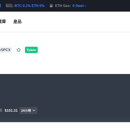
億
佔比:
BTC 0.3% ETH 0%
ETH Gas:
0 Gwei
資庫
産品
eSPCX
Token
價:
$101.31
24小時