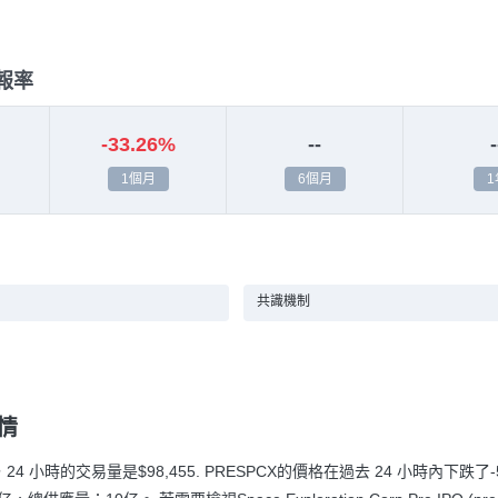
回報率
-33.26%
--
-
1個月
6個月
1
共識機制
行情
，24 小時的交易量是
$98,455
. PRESPCX的價格在過去 24 小時內下跌
了-