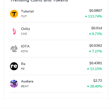
Trending Coins and Tokens
$0.0807
Tutorial
113.74%
TUT
$0.014
Chiliz
9.73%
CHZ
$0.0362
IOTA
7.27%
IOTA
$0.4381
Re
13.15%
RE
$2.72
Audiera
28.40%
BEAT