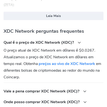
(ZETA):
explorer.xinfin.network
Leia Mais
xdc.blocksscan.io
www.xinfinscan.com
XDC Network perguntas frequentes
xdcscan.com
XDC Network (XDC) Site oficial:
https://xinfin.org
Qual é o preço de XDC Network (XDC)?
XDC Network (XDC) Сообщество
O preço atual de XDC Network em dólares é $0.0267.
Atualizamos o preço de XDC Network em dólares em
FaceBook:
https://www.facebook.com/XinFinHybridBlockchain/
tempo real. Obtenha
preços ao vivo de XDC Network
em
Twitter:
https://twitter.com/XinFin_Official
diferentes bolsas de criptomoedas ao redor do mundo na
Reddit:
https://www.reddit.com/r/xinfin/
Coincarp.
Medium:
https://medium.com/xinfin
Telegram:
https://t.me/xinfin
Vale a pena comprar XDC Network (XDC)?
Onde posso comprar XDC Network (XDC)?