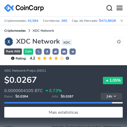
Criptomoedas:
43,564
Corretoras:
365
Cap. de Mercado:
$472,662B
Vol
Criptomoedas
XDC Network
XDC Network
XDC
Rank #68
Coin
𝕏
4.2
Rating:
XDC Network Preço (XDC)
$0.0267
1.05%
0.0000004105
BTC
0.73%
Baixo:
$0.0264
Alto:
$0.0267
24h
Mais estatísticas
Links:
Website, Exploradores de cadeia, Whitepaper