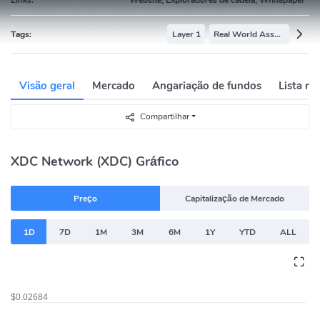
Tags:
Layer 1
Real World Assets
Visão geral
Mercado
Angariação de fundos
Lista ric
Compartilhar
XDC Network (XDC) Gráfico
Preço
Capitalização de Mercado
1D
7D
1M
3M
6M
1Y
YTD
ALL