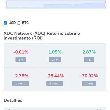
USD
BTC
XDC Network (XDC) Retorno sobre o
investimento (ROI)
-0.01%
1.05%
2.87%
1 H
24 H
7 D
-2.78%
-28.44%
-70.92%
1 Month
6 Month
1 Year
Detalhes