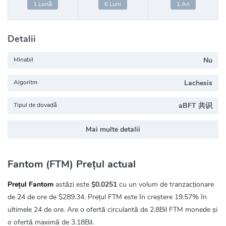
1 Lună
6 Luni
1 An
Detalii
Minabil
Nu
Algoritm
Lachesis
Tipul de dovadă
aBFT 共识
Mai multe detalii
Fantom (FTM) Prețul actual
Prețul Fantom
astăzi este
$0.0251
cu un volum de tranzacționare
de 24 de ore de
$289.34
. Prețul FTM este în creștere
19.57%
în
ultimele 24 de ore. Are o ofertă circulantă de 2.8Bil FTM monede și
o ofertă maximă de 3.18Bil.