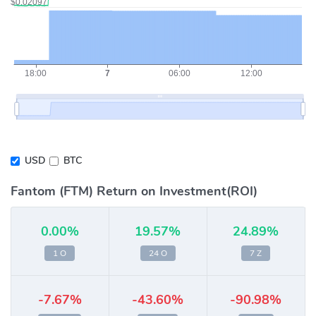
USD
BTC
Fantom (FTM) Return on Investment(ROI)
0.00%
19.57%
24.89%
1 O
24 O
7 Z
-7.67%
-43.60%
-90.98%