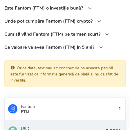
Este Fantom (FTM) o investiție bună?
Ethereum:
0x4e15361fd6b4bb609fa63c81a2be19d873717870
Unde pot cumpăra Fantom (FTM) crypto?
Cum să vând Fantom (FTM) pe termen scurt?
Ce valoare va avea Fantom (FTM) în 5 ani?
Orice dată, text sau alt conținut de pe această pagină
este furnizat ca informație generală de piață și nu ca sfat de
investiții.
Fantom
FTM
USD