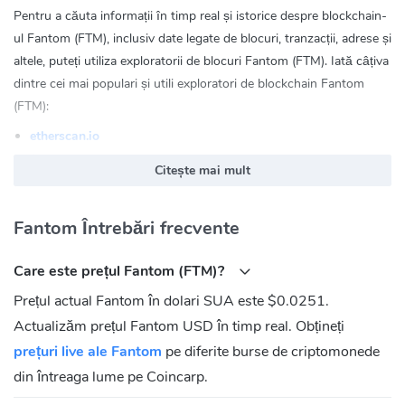
Pentru a căuta informații în timp real și istorice despre blockchain-
ul Fantom (FTM), inclusiv date legate de blocuri, tranzacții, adrese și
altele, puteți utiliza exploratorii de blocuri Fantom (FTM). Iată câțiva
dintre cei mai populari și utili exploratori de blockchain Fantom
(FTM):
etherscan.io
ftmscan.com
Citește mai mult
Fantom (FTM) Site oficial:
https://fantom.foundation
Fantom (FTM) Comunitate
Fantom Întrebări frecvente
FaceBook:
Care este prețul Fantom (FTM)?
https://www.facebook.com/Fantom.Foundation.English/
Prețul actual Fantom în dolari SUA este $0.0251.
Twitter:
https://twitter.com/FantomFDN
Actualizăm prețul Fantom USD în timp real. Obțineți
Reddit:
https://www.reddit.com/r/FantomFoundation/
Telegram 1:
https://t.me/fantom_chinese
prețuri live ale Fantom
pe diferite burse de criptomonede
Telegram 2:
https://t.me/Fantom_English
din întreaga lume pe Coincarp.
Care este adresa Fantom (FTM) Contracts?