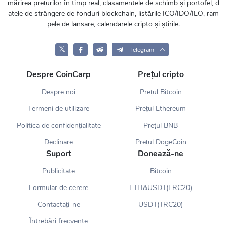
mărirea prețurilor în timp real, clasamentele de schimb și portofel, d
atele de strângere de fonduri blockchain, listările ICO/IDO/IEO, ram
pele de lansare, calendarele cripto și știrile.
𝕏
Telegram
Despre CoinCarp
Prețul cripto
Despre noi
Prețul Bitcoin
Termeni de utilizare
Prețul Ethereum
Politica de confidențialitate
Prețul BNB
Declinare
Prețul DogeCoin
Suport
Donează-ne
Publicitate
Bitcoin
Formular de cerere
ETH&USDT(ERC20)
Contactați-ne
USDT(TRC20)
Întrebări frecvente