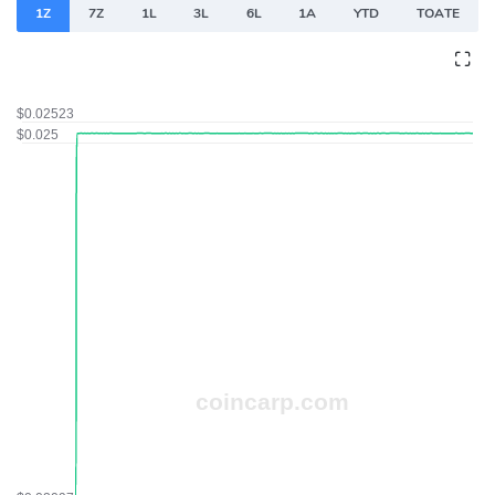
1Z
7Z
1L
3L
6L
1A
YTD
TOATE