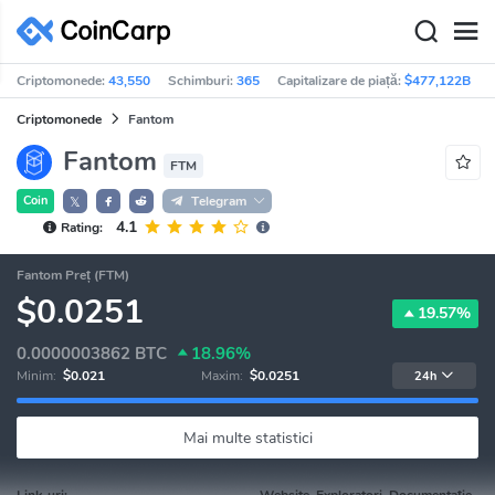
Criptomonede:
43,550
Schimburi:
365
Capitalizare de piață:
$477,122B
Criptomonede
Fantom
Fantom
FTM
Coin
Telegram
𝕏
4.1
Rating:
Fantom Preț (FTM)
$0.0251
19.57%
0.0000003862
BTC
18.96%
Minim:
$0.021
Maxim:
$0.0251
24h
Mai multe statistici
Link-uri:
Website, Exploratori, Documentație