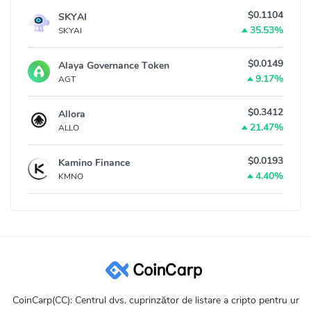
$0.1104
SKYAI
35.53%
SKYAI
$0.0149
Alaya Governance Token
9.17%
AGT
$0.3412
Allora
21.47%
ALLO
$0.0193
Kamino Finance
4.40%
KMNO
CoinCarp(CC): Centrul dvs. cuprinzător de listare a cripto pentru ur