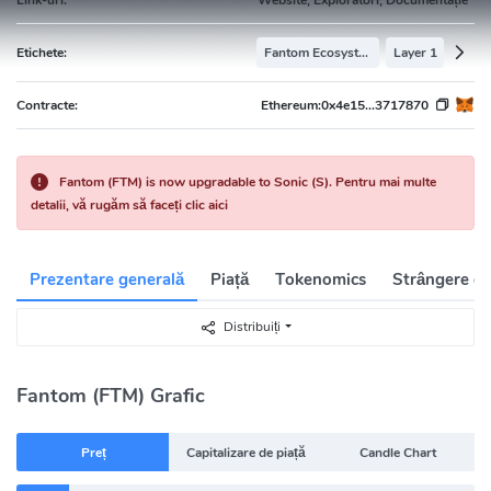
Etichete:
Fantom Ecosystem
Layer 1
Contracte:
Ethereum:
0x4e15...3717870
Fantom (FTM) is now upgradable to Sonic (S). Pentru mai multe
detalii, vă rugăm să faceți clic aici
Prezentare generală
Piață
Tokenomics
Strângere de
Distribuiți
Fantom (FTM) Grafic
Preț
Capitalizare de piață
Candle Chart