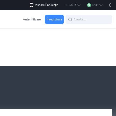
Descarcă aplicația
Română
USD
Autentificare
Înregistrare