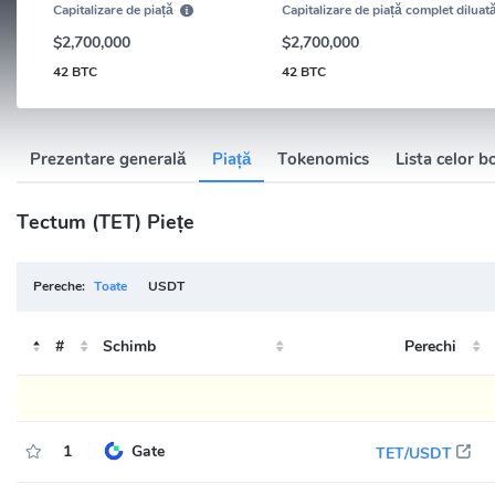
Capitalizare de piață
Capitalizare de piață complet diluat
$2,700,000
$2,700,000
42 BTC
42 BTC
Prezentare generală
Piață
Tokenomics
Lista celor b
Tectum (TET) Piețe
Pereche:
Toate
USDT
#
Schimb
Perechi
1
Gate
TET/USDT