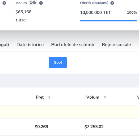
ă
Volum
24h
Ofertă circulantă
$65,166
10,000,000 TET
100%
1 BTC
ogați
Date istorice
Portofele de schimb
Rețele sociale
Spot
Preț
Volum
$0.269
$7,253.02