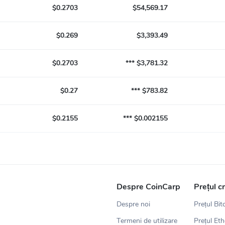
$0.2703
$54,569.17
$0.269
$3,393.49
$0.2703
*** $3,781.32
$0.27
*** $783.82
$0.2155
*** $0.002155
Despre CoinCarp
Prețul c
Despre noi
Prețul Bit
Termeni de utilizare
Prețul Et