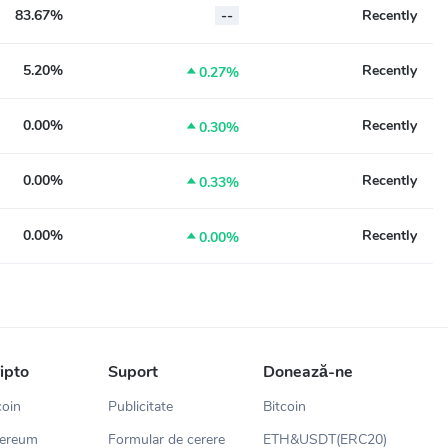
83.67%
--
Recently
5.20%
Recently

0.27%
0.00%
Recently

0.30%
0.00%
Recently

0.33%
0.00%
Recently

0.00%
ripto
Suport
Donează-ne
coin
Publicitate
Bitcoin
hereum
Formular de cerere
ETH&USDT(ERC20)