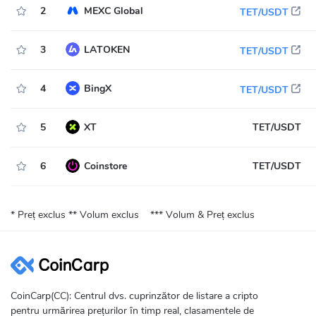
2
MEXC Global
TET/USDT
3
LATOKEN
TET/USDT
4
BingX
TET/USDT
5
XT
TET/USDT
6
Coinstore
TET/USDT
* Preț exclus
** Volum exclus
*** Volum & Preț exclus
CoinCarp(CC): Centrul dvs. cuprinzător de listare a cripto
pentru urmărirea prețurilor în timp real, clasamentele de