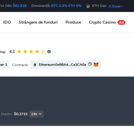
Vol 24h:
$62.91B
Dominanță:
BTC 0.3% ETH 0%
ETH Gas:
0 Gwei
IDO
Strângere de fonduri
Produse
Crypto Casino
Ad
4.1
ing:
yer 1
Ethereum:0x68A4...Ca3CA0a
Contracte:
Maxim:
$0.2715
24h