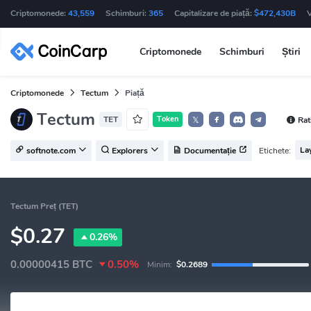
Criptomonede:
43,559
Schimburi:
365
Capitalizare de piață:
$472,430B
Criptomonede
Schimburi
Știri
Criptomonede
Tectum
Piață
Tectum
TET
Token
Rat
𝕏
La
Etichete:
softnote.com
Explorers
Documentație
Tectum Preț (TET)
$0.27
0.26%
0.00000415
BTC
0.50%
Minim:
$0.2689