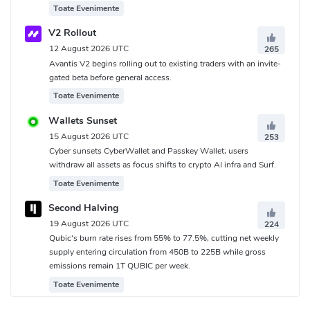
Toate Evenimente
V2 Rollout
12 August 2026 UTC
265
Avantis V2 begins rolling out to existing traders with an invite-
gated beta before general access.
Toate Evenimente
Wallets Sunset
15 August 2026 UTC
253
Cyber sunsets CyberWallet and Passkey Wallet; users
withdraw all assets as focus shifts to crypto AI infra and Surf.
Toate Evenimente
Second Halving
19 August 2026 UTC
224
Qubic's burn rate rises from 55% to 77.5%, cutting net weekly
supply entering circulation from 450B to 225B while gross
emissions remain 1T QUBIC per week.
Toate Evenimente