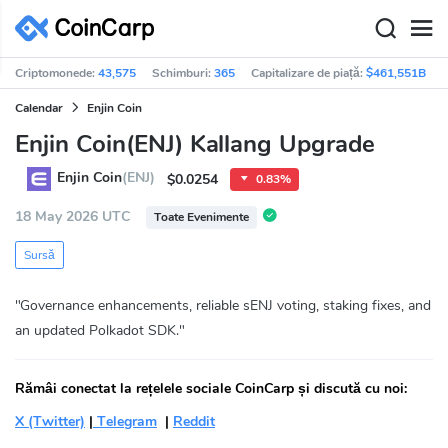
Criptomonede:
43,575
Schimburi:
365
Capitalizare de piață:
$461,551B
Calendar
Enjin Coin
Enjin Coin(ENJ) Kallang Upgrade
Enjin Coin
(ENJ)
$0.0254
0.83%
18 May 2026 UTC
Toate Evenimente
Sursă
"Governance enhancements, reliable sENJ voting, staking fixes, and
an updated Polkadot SDK."
Rămâi conectat la rețelele sociale CoinCarp și discută cu noi:
X (Twitter)
|
Telegram
|
Reddit