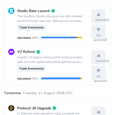
Studio Beta Launch
The Sandbox Studio beta goes live with broader
Apreciază
access through sign-ups. Beta access includes
participation in the Beta Creators Game Jam.
Toate Evenimente
Nu
Aprobare:
88%
apreciază
V2 Rollout
Avantis V2 begins rolling out to existing traders
Apreciază
with an invite-gated beta before general access.
Toate Evenimente
Nu
Aprobare:
96%
apreciază
Tomorrow
Tuesday, 11 August 2026 UTC
Protocol 26 Upgrade
Pi Mainnet node operators must complete the