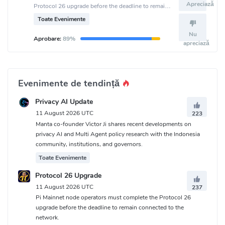
Apreciază
Protocol 26 upgrade before the deadline to remain
connected to the network.
Toate Evenimente
Nu
Aprobare:
89%
apreciază
Evenimente de tendință
Privacy AI Update
11 August 2026 UTC
223
Manta co-founder Victor Ji shares recent developments on
privacy AI and Multi Agent policy research with the Indonesia
community, institutions, and governors.
Toate Evenimente
Protocol 26 Upgrade
11 August 2026 UTC
237
Pi Mainnet node operators must complete the Protocol 26
upgrade before the deadline to remain connected to the
network.