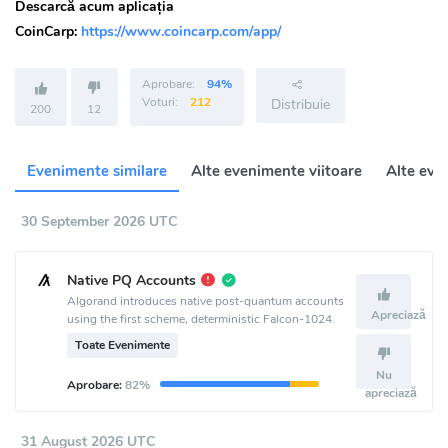
Descarcă acum aplicația
CoinCarp:
https://www.coincarp.com/app/
Aprobare:
94%
Voturi:
212
Distribuie
200
12
Evenimente similare
Alte evenimente viitoare
Alte eve
30 September 2026 UTC
Native PQ Accounts
Algorand introduces native post-quantum accounts
Apreciază
using the first scheme, deterministic Falcon-1024.
Toate Evenimente
Nu
Aprobare:
82%
apreciază
31 August 2026 UTC